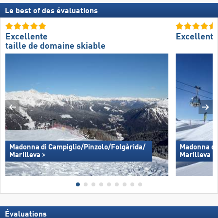
Le best of des évaluations
Excellente
Excellent
taille de domaine skiable
Madonna di Campiglio/​Pinzolo/​Folgàrida/​
Madonna di 
Marilleva
Marilleva
Évaluations