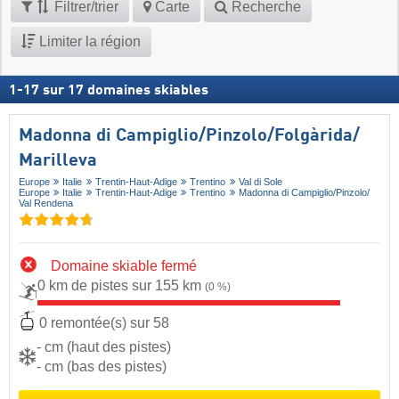
Filtrer/trier
Carte
Recherche
Limiter la région
1
-
17
sur
17
domaines skiables
Madonna di Campiglio/​Pinzolo/​Folgàrida/​
Marilleva
Europe
Italie
Trentin-Haut-Adige
Trentino
Val di Sole
Europe
Italie
Trentin-Haut-Adige
Trentino
Madonna di Campiglio/​Pinzolo/​
Val Rendena
Domaine skiable fermé
0 km de pistes sur 155 km
(0 %)
0 remontée(s) sur 58
- cm (haut des pistes)
- cm (bas des pistes)