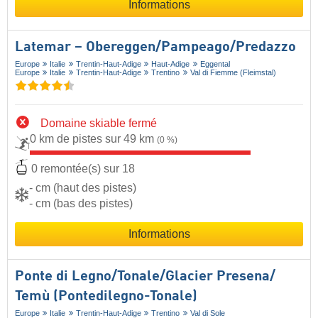
Informations
Latemar – Obereggen/​Pampeago/​Predazzo
Europe
Italie
Trentin-Haut-Adige
Haut-Adige
Eggental
Europe
Italie
Trentin-Haut-Adige
Trentino
Val di Fiemme (Fleimstal)
Domaine skiable fermé
0 km de pistes sur 49 km
(0 %)
0 remontée(s) sur 18
- cm (haut des pistes)
- cm (bas des pistes)
Informations
Ponte di Legno/​Tonale/​Glacier Presena/​
Temù (Pontedilegno-Tonale)
Europe
Italie
Trentin-Haut-Adige
Trentino
Val di Sole