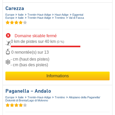
Carezza
Europe
Italie
Trentin-Haut-Adige
Haut-Adige
Eggental
Europe
Italie
Trentin-Haut-Adige
Trentino
Val di Fassa
Domaine skiable fermé
0 km de pistes sur 40 km
(0 %)
0 remontée(s) sur 13
- cm (haut des pistes)
- cm (bas des pistes)
Informations
Paganella – Andalo
Europe
Italie
Trentin-Haut-Adige
Trentino
Altopiano della Paganella/​
Dolomiti di Brenta/​Lago di Molveno