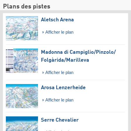
Plans des pistes
Aletsch Arena
Afficher le plan
Madonna di Campiglio/​Pinzolo/​
Folgàrida/​Marilleva
Afficher le plan
Arosa Lenzerheide
Afficher le plan
Serre Chevalier