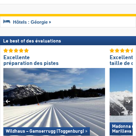
Hôtels : Géorgie
Le best of des évaluations
Excellente
Excellente
préparation des pistes
taille de 
Madonna di 
Wildhaus – Gamserrugg (Toggenburg)
Marilleva