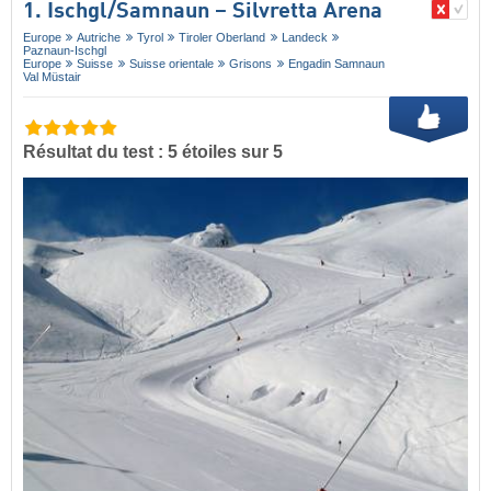
1. Ischgl/​Samnaun – Silvretta Arena
Europe
Autriche
Tyrol
Tiroler Oberland
Landeck
Paznaun-Ischgl
Europe
Suisse
Suisse orientale
Grisons
Engadin Samnaun
Val Müstair
Résultat du test : 5 étoiles sur 5