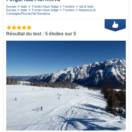
Europe
Italie
Trentin-Haut-Adige
Trentino
Val di Sole
Europe
Italie
Trentin-Haut-Adige
Trentino
Madonna di
Campiglio/​Pinzolo/​Val Rendena
Résultat du test : 5 étoiles sur 5