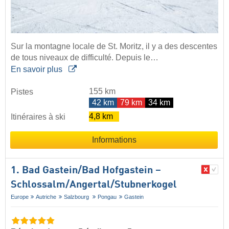
Sur la montagne locale de St. Moritz, il y a des descentes
de tous niveaux de difficulté. Depuis le…
En savoir plus
155 km
Pistes
42 km
79 km
34 km
4,8 km
Itinéraires à ski
Informations
1. Bad Gastein/​Bad Hofgastein –
Schlossalm/​Angertal/​Stubnerkogel
Europe
Autriche
Salzbourg
Pongau
Gastein