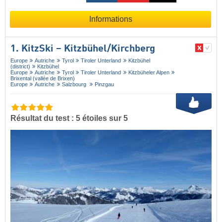
Informations
1. KitzSki – Kitzbühel/​Kirchberg
Europe
Autriche
Tyrol
Tiroler Unterland
Kitzbühel
(district)
Kitzbühel
Europe
Autriche
Tyrol
Tiroler Unterland
Kitzbüheler Alpen
Brixental (vallée de Brixen)
Europe
Autriche
Salzbourg
Pinzgau
Résultat du test : 5 étoiles sur 5