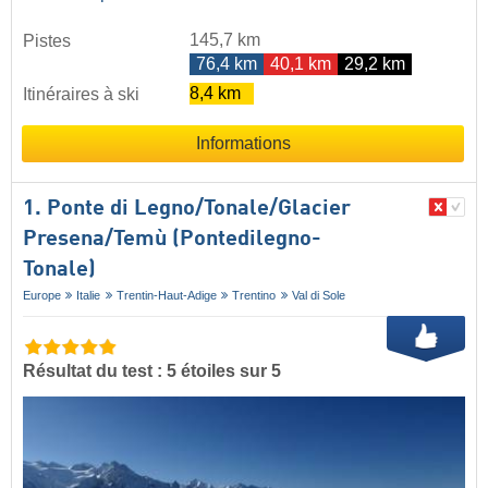
145,7 km
Pistes
76,4 km
40,1 km
29,2 km
8,4 km
Itinéraires à ski
Informations
1. Ponte di Legno/​Tonale/​Glacier
Presena/​Temù (Pontedilegno-
Tonale)
Europe
Italie
Trentin-Haut-Adige
Trentino
Val di Sole
Résultat du test : 5 étoiles sur 5