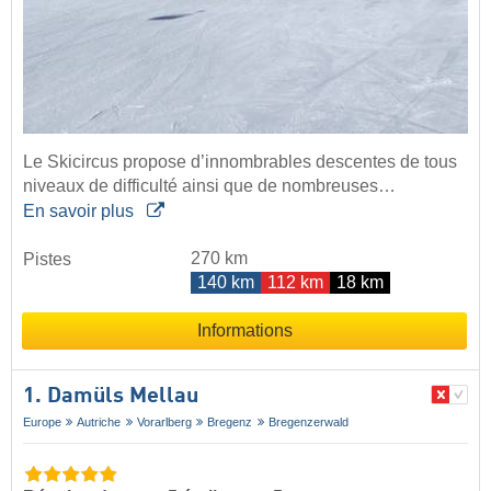
Le Skicircus propose d’innombrables descentes de tous
niveaux de difficulté ainsi que de nombreuses…
En savoir plus
270 km
Pistes
140 km
112 km
18 km
Informations
1. Damüls Mellau
Europe
Autriche
Vorarlberg
Bregenz
Bregenzerwald