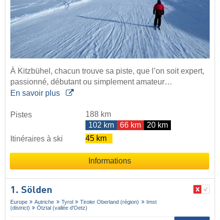
À Kitzbühel, chacun trouve sa piste, que l’on soit expert,
passionné, débutant ou simplement amateur…
En savoir plus
188 km
Pistes
102 km
66 km
20 km
45 km
Itinéraires à ski
Informations
1. Sölden
Europe
Autriche
Tyrol
Tiroler Oberland (région)
Imst
(district)
Ötztal (vallée d'Oetz)