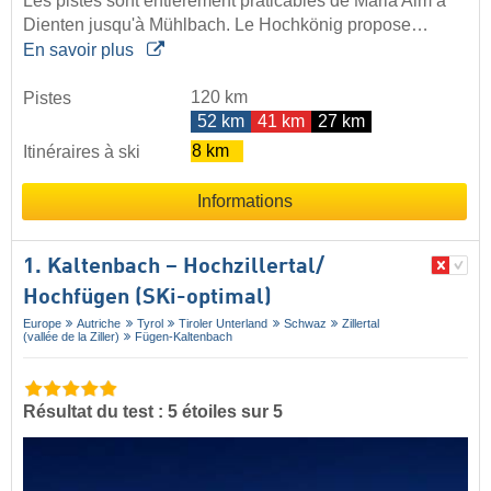
Les pistes sont entièrement praticables de Maria Alm à
Dienten jusqu'à Mühlbach. Le Hochkönig propose…
En savoir plus
120 km
Pistes
52 km
41 km
27 km
8 km
Itinéraires à ski
Informations
1. Kaltenbach – Hochzillertal/​
Hochfügen (SKi-optimal)
Europe
Autriche
Tyrol
Tiroler Unterland
Schwaz
Zillertal
(vallée de la Ziller)
Fügen-Kaltenbach
Résultat du test : 5 étoiles sur 5