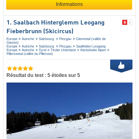
Informations
1. Saalbach Hinterglemm Leogang
Fieberbrunn (Skicircus)
Europe
Autriche
Salzbourg
Pinzgau
Glemmtal (vallée de
Glemm)
Europe
Autriche
Salzbourg
Pinzgau
Saalfelden Leogang
Europe
Autriche
Tyrol
Tiroler Unterland
Kitzbüheler Alpen
Pillerseetal (vallée du Pillersee)
Résultat du test : 5 étoiles sur 5