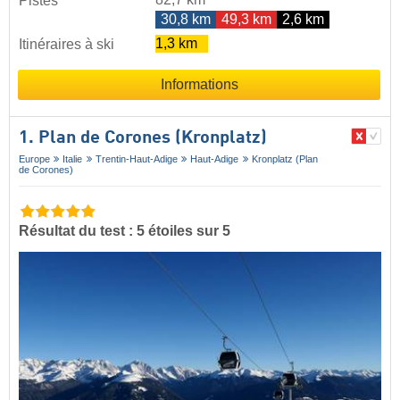
Pistes
30,8 km
49,3 km
2,6 km
1,3 km
Itinéraires à ski
Informations
1. Plan de Corones (Kronplatz)
Europe
Italie
Trentin-Haut-Adige
Haut-Adige
Kronplatz (Plan
de Corones)
Résultat du test : 5 étoiles sur 5