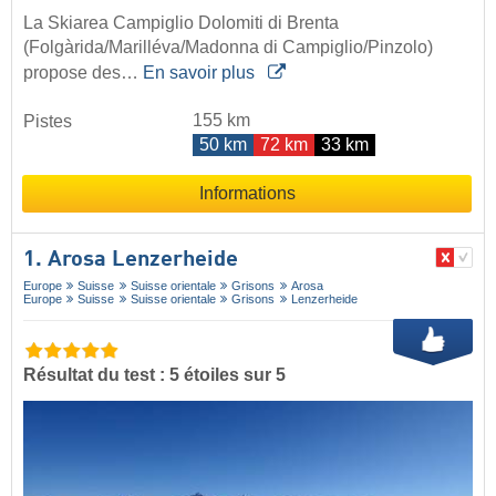
La Skiarea Campiglio Dolomiti di Brenta
(Folgàrida/Marilléva/Madonna di Campiglio/Pinzolo)
propose des…
En savoir plus
155 km
Pistes
50 km
72 km
33 km
Informations
1. Arosa Lenzerheide
Europe
Suisse
Suisse orientale
Grisons
Arosa
Europe
Suisse
Suisse orientale
Grisons
Lenzerheide
Résultat du test : 5 étoiles sur 5