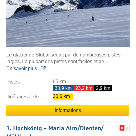
Le glacier de Stubai séduit par de nombreuses pistes
larges. La plupart des pistes sont faciles et de…
En savoir plus
65 km
Pistes
38,9 km
23,2 km
2,9 km
30,6 km
Itinéraires à ski
Informations
1. Hochkönig – Maria Alm/​Dienten/​