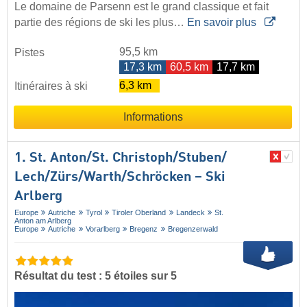
Le domaine de Parsenn est le grand classique et fait
partie des régions de ski les plus…
En savoir plus
95,5 km
Pistes
17,3 km
60,5 km
17,7 km
6,3 km
Itinéraires à ski
Informations
1. St. Anton/​St. Christoph/​Stuben/​
Lech/​Zürs/​Warth/​Schröcken – Ski
Arlberg
Europe
Autriche
Tyrol
Tiroler Oberland
Landeck
St.
Anton am Arlberg
Europe
Autriche
Vorarlberg
Bregenz
Bregenzerwald
Résultat du test : 5 étoiles sur 5