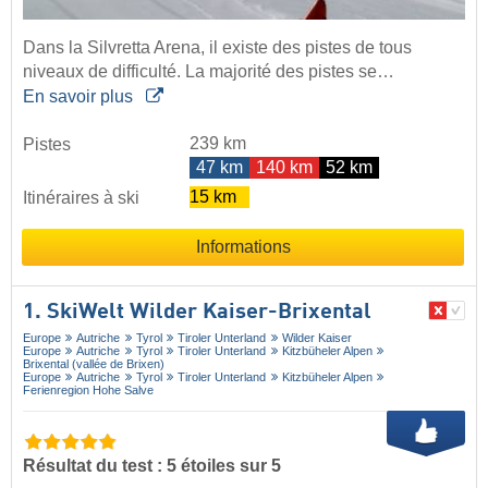
Dans la Silvretta Arena, il existe des pistes de tous
niveaux de difficulté. La majorité des pistes se…
En savoir plus
239 km
Pistes
47 km
140 km
52 km
15 km
Itinéraires à ski
Informations
1. SkiWelt Wilder Kaiser-Brixental
Europe
Autriche
Tyrol
Tiroler Unterland
Wilder Kaiser
Europe
Autriche
Tyrol
Tiroler Unterland
Kitzbüheler Alpen
Brixental (vallée de Brixen)
Europe
Autriche
Tyrol
Tiroler Unterland
Kitzbüheler Alpen
Ferienregion Hohe Salve
Résultat du test : 5 étoiles sur 5