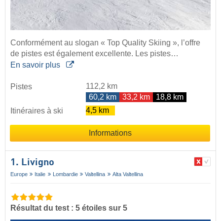
Conformément au slogan « Top Quality Skiing », l’offre
de pistes est également excellente. Les pistes…
En savoir plus
112,2 km
Pistes
60,2 km
33,2 km
18,8 km
4,5 km
Itinéraires à ski
Informations
1. Livigno
Europe
Italie
Lombardie
Valtellina
Alta Valtellina
Résultat du test : 5 étoiles sur 5