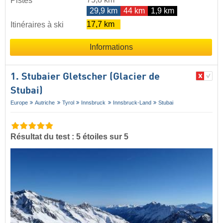
Pistes
29,9 km
44 km
1,9 km
17,7 km
Itinéraires à ski
Informations
1. Stubaier Gletscher (Glacier de
Stubai)
Europe
Autriche
Tyrol
Innsbruck
Innsbruck-Land
Stubai
Résultat du test : 5 étoiles sur 5