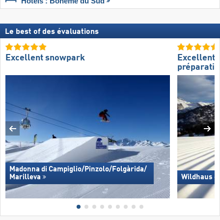
Hôtels : Bohême du Sud
Le best of des évaluations
Excellent snowpark
Excellente
préparatio
Madonna di Campiglio/​Pinzolo/​Folgàrida/​
Marilleva
Wildhaus –