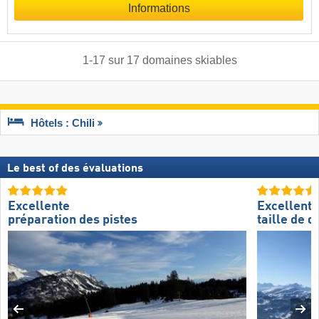
Informations
1
-
17
sur
17
domaines skiables
Hôtels : Chili
Le best of des évaluations
Excellente
Excellente
préparation des pistes
taille de 