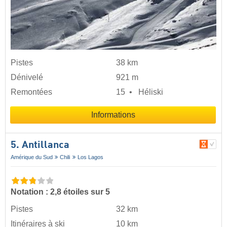
Pistes
38 km
Dénivelé
921 m
Remontées
15
Héliski
Informations
5. Antillanca
Amérique du Sud
Chili
Los Lagos
Notation : 2,8 étoiles sur 5
Pistes
32 km
Itinéraires à ski
10 km