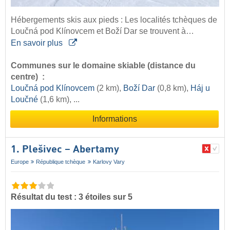
Hébergements skis aux pieds : Les localités tchèques de
Loučná pod Klínovcem et Boží Dar se trouvent à…
En savoir plus
Communes sur le domaine skiable (distance du
centre) :
Loučná pod Klínovcem
(2 km),
Boží Dar
(0,8 km),
Háj u
Loučné
(1,6 km), ...
Informations
1. Plešivec – Abertamy
Europe
République tchèque
Karlovy Vary
Résultat du test : 3 étoiles sur 5