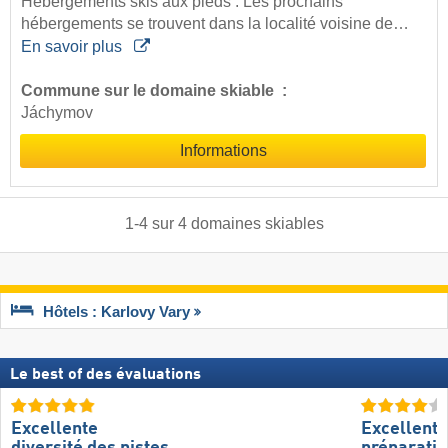
Hébergements skis aux pieds : Les prochains
hébergements se trouvent dans la localité voisine de…
En savoir plus
Commune sur le domaine skiable :
Jáchymov
Informations
1
-
4
sur
4
domaines skiables
Hôtels : Karlovy Vary
Le best of des évaluations
Excellente
Excellente
diversité des pistes
préparatio