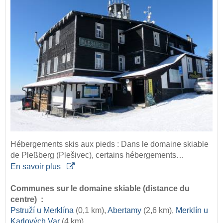
Hébergements skis aux pieds : Dans le domaine skiable
de Pleßberg (Plešivec), certains hébergements…
En savoir plus
Communes sur le domaine skiable (distance du
centre) :
Pstruží u Merklína
(0,1 km),
Abertamy
(2,6 km),
Merklín u
Karlových Var
(4 km) ...