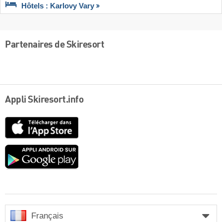
Hôtels : Karlovy Vary
Partenaires de Skiresort
Appli Skiresort.info
App
Store
Google
play
Français