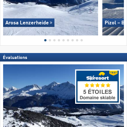
Arosa Lenzerheide
Pizol – B
Évaluations