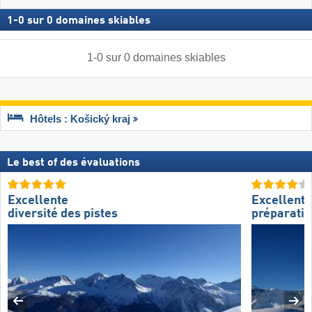
1
-
0
sur
0
domaines skiables
1
-
0
sur
0
domaines skiables
Hôtels : Košický kraj
Le best of des évaluations
Excellente
Excellente
diversité des pistes
préparatio