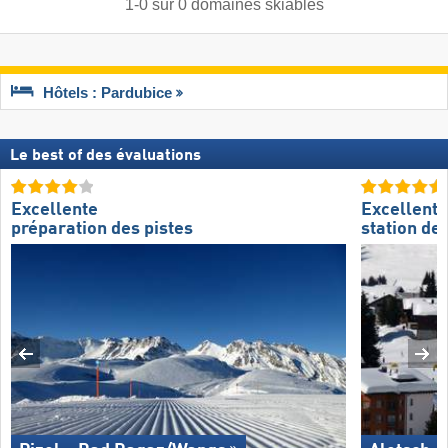
1
-
0
sur
0
domaines skiables
Hôtels : Pardubice
Le best of des évaluations
Excellente
Excellente
préparation des pistes
station de 