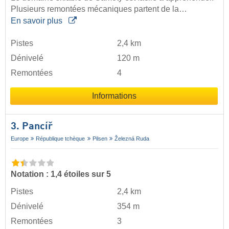
Plusieurs remontées mécaniques partent de la…
En savoir plus
Pistes
2,4 km
Dénivelé
120 m
Remontées
4
Informations
3. Pancíř
Europe
République tchèque
Pilsen
Železná Ruda
Notation : 1,4 étoiles sur 5
Pistes
2,4 km
Dénivelé
354 m
Remontées
3