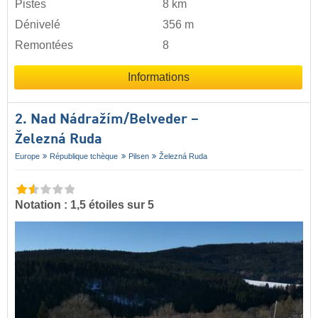
Pistes
8 km
Dénivelé
356 m
Remontées
8
Informations
2. Nad Nádražím/​Belveder –
Železná Ruda
Europe
République tchèque
Pilsen
Železná Ruda
Notation : 1,5 étoiles sur 5