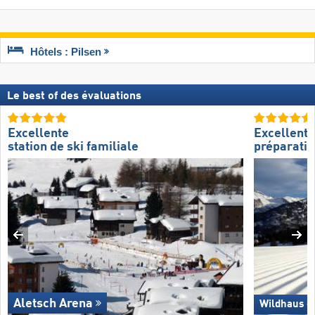
Hôtels : Pilsen
Le best of des évaluations
Excellente
Excellente
station de ski familiale
préparatio
Aletsch Arena
Wildhaus –