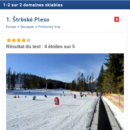
1
-
2
sur
2
domaines skiables
1. Štrbské Pleso
Europe
Slovaquie
Prešovský kraj
Résultat du test : 4 étoiles sur 5