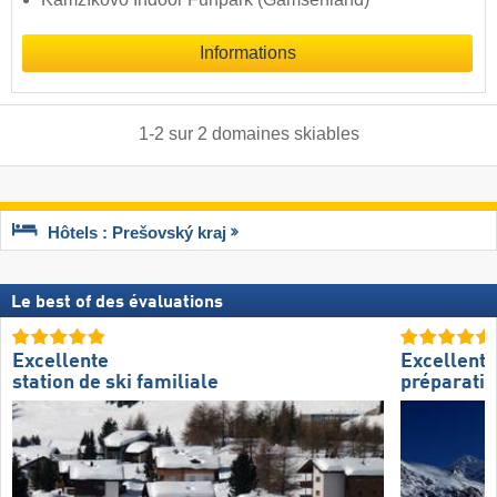
Informations
1
-
2
sur
2
domaines skiables
Hôtels : Prešovský kraj
Le best of des évaluations
Excellente
Excellente
station de ski familiale
préparatio