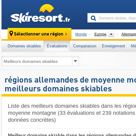
skiresort
Continents
Sélectionner une région
Monde
Europe
Allemag
Domaines skiables
Évaluations
Comparaison
Enneigement
Mé
régions allemandes de moyenne mo
meilleurs domaines skiables
Liste des meilleurs domaines skiables dans les régi
moyenne montagne (33 évaluations et 239 notations é
données concrètes)
Meilleur domaine skiable dans les régions allemandes