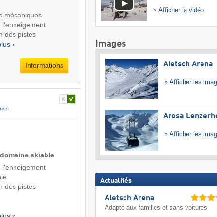
Afficher la vidéo
s mécaniques
de l'enneigement
n des pistes
Images
plus »
Aletsch Arena
Informations
Afficher les ima
euss
Arosa Lenzerh
Afficher les ima
 domaine skiable
de l'enneigement
ie
Actualités
n des pistes
Aletsch Arena
Adapté aux familles et sans voitures
plus »