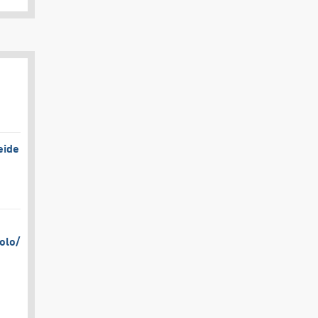
eide
olo/​