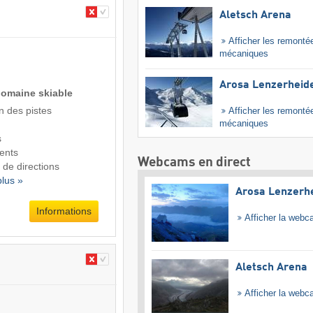
Aletsch Arena
Afficher les remonté
mécaniques
Arosa Lenzerheid
domaine skiable
n des pistes
Afficher les remonté
mécaniques
s
ents
Webcams en direct
 de directions
plus »
Arosa Lenzerh
Informations
Afficher la web
Aletsch Arena
Afficher la web