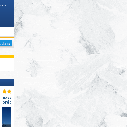
is
es
Chaînes de montagnes (transfrontalière), Chaînes de montagnes, Systèmes de
Excellente
Excellente
préparation des pistes
taille de domaine skiable