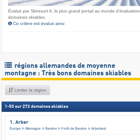
Évalué par Skiresort.fr, le plus grand portail au monde d'évaluations
domaines skiables.
Ce critère est évalué ainsi
régions allemandes de moyenne
montagne : Très bons domaines skiables
Limiter la région
1
-
50
sur
272
domaines skiables
1. Arber
Europe
Allemagne
Bavière
Forêt de Bavière
Arberland