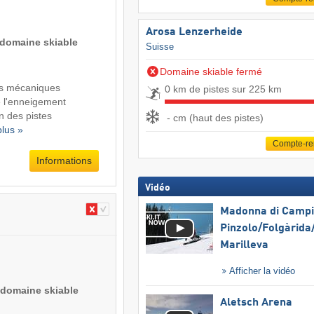
Arosa Lenzerheide
 domaine skiable
Suisse
Domaine skiable fermé
s mécaniques
0 km de pistes sur 225 km
de l'enneigement
n des pistes
- cm (haut des pistes)
plus »
Compte-r
Informations
Vidéo
Madonna di Campig
Pinzolo/​Folgàrida/
Marilleva
Afficher la vidéo
 domaine skiable
Aletsch Arena