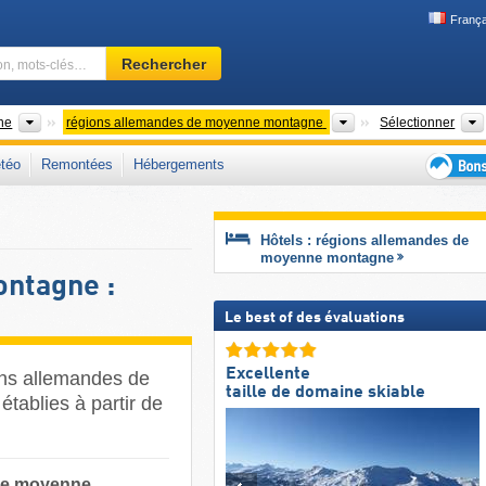
França
Domaine
Rechercher
skiable,
région,
mots-
Pays
Chaînes de montagn
ne
régions allemandes de moyenne montagne
Sélectionner
clés…
téo
Remontées
Hébergements
Bons
plans
séjour
Hôtels : régions allemandes de
au
moyenne montagne
ski
ntagne :
Le best of des évaluations
Excellente
ons allemandes de
taille de domaine skiable
tablies à partir de
 de moyenne