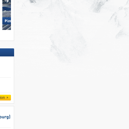
Madonna di Campiglio/​Pinzolo/​
Pizol – Bad Ragaz/​Wangs
Folgàrida/​Marilleva
tion
burg)