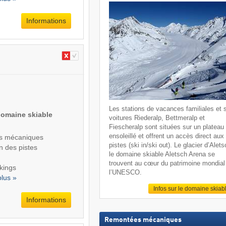
Informations
Les stations de vacances familiales et 
domaine skiable
voitures Riederalp, Bettmeralp et
Fiescheralp sont situées sur un plateau
ensoleillé et offrent un accès direct aux
s mécaniques
pistes (ski in/ski out). Le glacier d’Alets
n des pistes
le domaine skiable Aletsch Arena se
trouvent au cœur du patrimoine mondial
kings
l’UNESCO.
plus »
Infos sur le domaine skiab
Informations
Remontées mécaniques