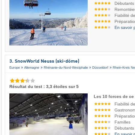
Débutants
Remontée
Fiabilité 
Préparatio
En savoir 
3. SnowWorld Neuss (ski-dôme)
Europe
Allemagne
Rhénanie-du-Nord-Westphalie
Düsseldorf
Rhein-Kreis N
Résultat du test : 3,3 étoiles sur 5
Les 10 forces de ce
Fiabilité 
Gastronom
Préparatio
Familles
Débutants
En savoir 