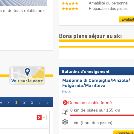
Amabilité du personnel
Préparation des pistes
 et de tests relatifs aux
Évalua
Bons plans séjour au ski
Bulletins d'enneigement
Voir sur la carte
Madonna di Campiglio/​Pinzolo/​
Folgàrida/​Marilleva
Italie
«
‹
1
2
3
›
»
Domaine skiable fermé
0 km de pistes sur 155 km
- cm (haut des pistes)
Compte-r