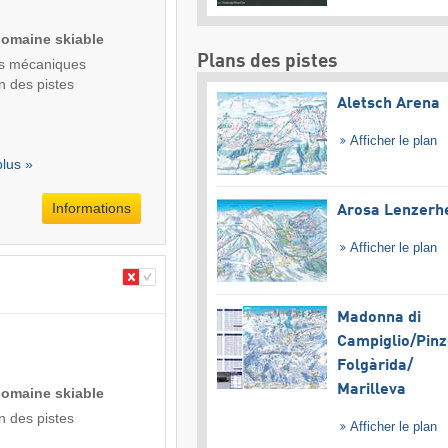
domaine skiable
Plans des pistes
s mécaniques
n des pistes
Aletsch Arena
Afficher le plan
plus »
Informations
Arosa Lenzerh
Afficher le plan
Madonna di
Campiglio/​Pinz
Folgàrida/​
Marilleva
domaine skiable
n des pistes
Afficher le plan