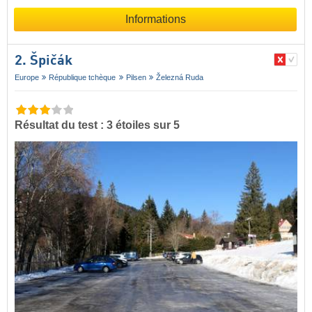
Informations
2. Špičák
Europe
République tchèque
Pilsen
Železná Ruda
Résultat du test : 3 étoiles sur 5