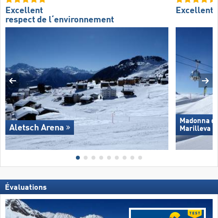
Excellent
Excellent
respect de l‘environnement
Madonna di 
Aletsch Arena
Marilleva
Évaluations