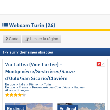
Webcam Turin
(24)
Carte
Limiter la région
1
-
7
sur
7
domaines skiables
Via Lattea (Voie Lactée) –
Montgenèvre/​Sestrières/​Sauze
d’Oulx/​San Sicario/​Clavière
Europe
Italie
Piémont
Turin
Europe
France
Provence-Alpes-Côte d’Azur
Hautes-
Alpes
Briançon
En direct
En direct