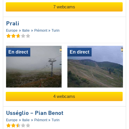
7 webcams
Prali
Europe
Italie
Piémont
Turin
En direct
En direct
4 webcams
Usséglio – Pian Benot
Europe
Italie
Piémont
Turin