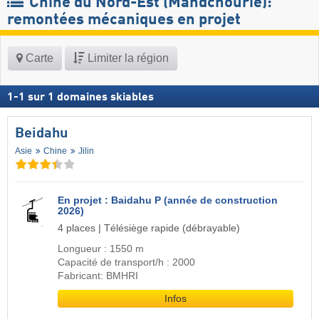
Chine du Nord-Est (Mandchourie):
remontées mécaniques en projet
Carte
Limiter la région
1
-
1
sur
1
domaines skiables
Beidahu
Asie
Chine
Jilin
En projet : Baidahu P (année de construction
2026)
4 places | Télésiège rapide (débrayable)
Longueur : 1550 m
Capacité de transport/h : 2000
Fabricant: BMHRI
Infos