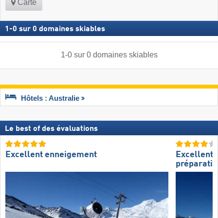
Carte
1
-
0
sur
0
domaines skiables
1
-
0
sur
0
domaines skiables
Hôtels : Australie
Le best of des évaluations
Excellent enneigement
Excellente
préparatio