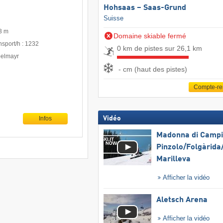
Hohsaas – Saas-Grund
Suisse
3 m
Domaine skiable fermé
nsport/h : 1232
0 km de pistes sur 26,1 km
pelmayr
- cm (haut des pistes)
Compte-r
Infos
Vidéo
Madonna di Campig
Pinzolo/​Folgàrida/
Marilleva
Afficher la vidéo
Aletsch Arena
Afficher la vidéo