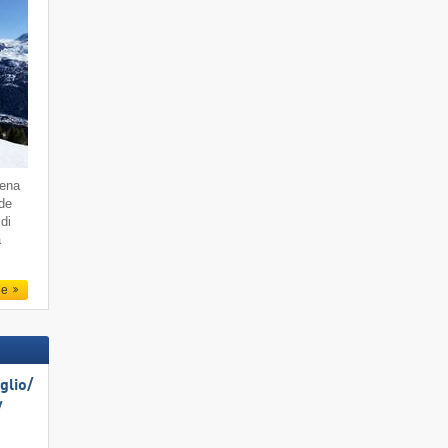
dena
 de
di
a
le
lio/​
​