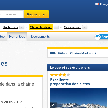
França
Domaine
Rechercher
skiable,
région,
mots-
ontinents
Chaînes de montagnes
Chaînes de montagnes
États
Rocheuses
Chaîne Madison
Sélectionner
clés…
téo
Remontées
Hébergements
Bons
plans
séjour
Hôtels : Chaîne Madison
au
ski
ées
Le best of des évaluations
Excellente
âble dans la chaîne
préparation des pistes
on 2016/2017