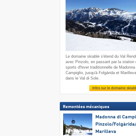
Le domaine skiable s'étend du Val Ren
avec Pinzolo, en passant par la station
sports d'hiver traditionnelle de Madonna 
Campiglio, jusqu'à Folgàrida et Marillev
dans le Val di Sole.
Infos sur le domaine skiab
Remontées mécaniques
Madonna di Campig
Pinzolo/​Folgàrida/
Marilleva