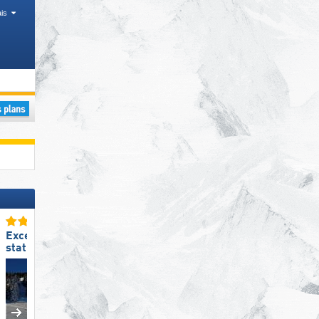
is
Excellente
Excellent enneigement
station de ski familiale