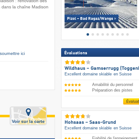
adison : rénovation des
 dans la chaîne Madison
Pizol – Bad Ragaz/​Wangs
soumettre ici
Évaluations
Wildhaus – Gamserrugg (Toggen
Excellent domaine skiable
en Suisse
Amabilité du personnel
Préparation des pistes
Évalua
Voir sur la carte
Hohsaas – Saas-Grund
Excellent domaine skiable
en Suisse
Fiabilité de l'enneigement