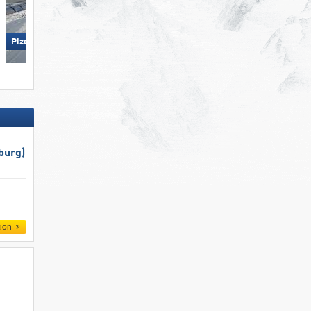
Hohsaas – Saas-Grund
Pizol – Bad Ragaz/​Wangs
burg)
tion