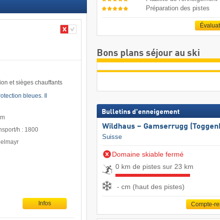
Préparation des pistes
Évalua
Bons plans séjour au ski
ion et sièges chauffants
tection bleues. Il
Bulletins d'enneigement
 m
Wildhaus – Gamserrugg (Toggen
nsport/h : 1800
Suisse
pelmayr
Domaine skiable fermé
0 km de pistes sur 23 km
- cm (haut des pistes)
Infos
Compte-r