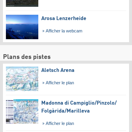
Arosa Lenzerheide
Afficher la webcam
Plans des pistes
Aletsch Arena
Afficher le plan
Madonna di Campiglio/​Pinzolo/​
Folgàrida/​Marilleva
Afficher le plan