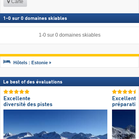
Carte
1
-
0
sur
0
domaines skiables
1
-
0
sur
0
domaines skiables
Hôtels : Estonie
Le best of des évaluations
Excellente
Excellente
diversité des pistes
préparatio