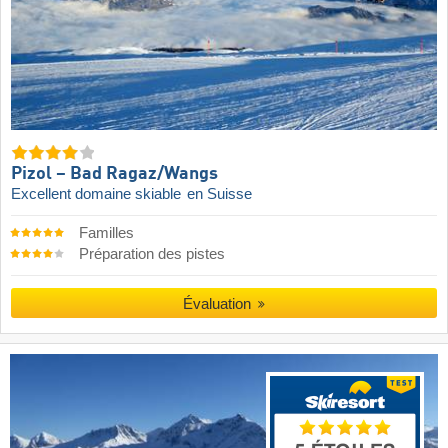
Pizol – Bad Ragaz/​Wangs
Excellent domaine skiable
en Suisse
Familles
Préparation des pistes
Évaluation