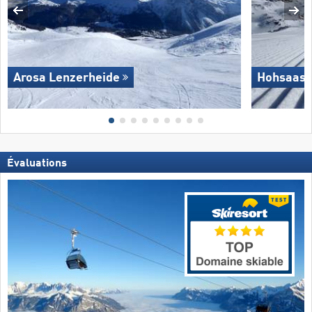
Arosa Lenzerheide
Hohsaas 
Évaluations