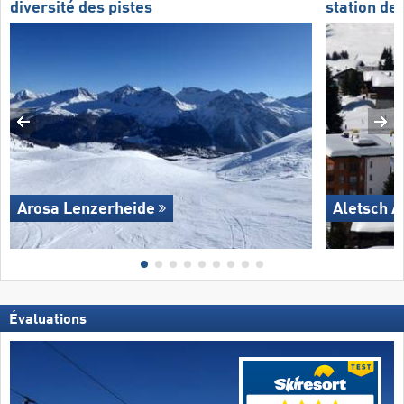
diversité des pistes
station de 
Arosa Lenzerheide
Aletsch A
Évaluations