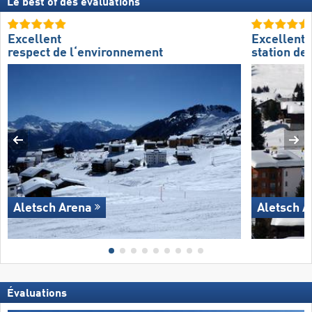
Le best of des évaluations
Excellent
Excellente
respect de l‘environnement
station de 
Aletsch Arena
Aletsch A
Évaluations