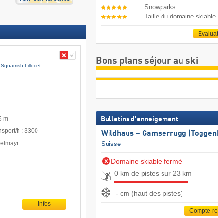
Snowparks
Taille du domaine skiable
Évalua
Bons plans séjour au ski
Squamish-Lillooet
5 m
Bulletins d'enneigement
nsport/h : 3300
Wildhaus – Gamserrugg (Toggen
pelmayr
Suisse
Domaine skiable fermé
0 km de pistes sur 23 km
- cm (haut des pistes)
Infos
Compte-r