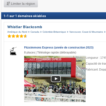
Limiter la région
1
-
1
sur
1
domaines skiables
Whistler Blackcomb
Amérique du Nord
Canada
Colombie-Britannique
Vancouver, Coast & Mountains
Fitzsimmons Express (année de construction 2023)
8 places | Télésiège rapide (débrayable)
Longueur : 174
Capacité de tra
Fabricant: Dop