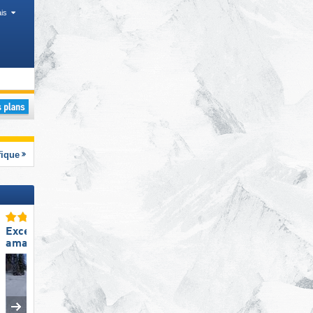
is
 États US, Chaînes de montagnes
fique
Excellente
Excellente
amabilité du personnel
préparation des pistes