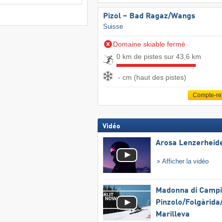
Pizol – Bad Ragaz/​Wangs
Suisse
Domaine skiable fermé
0 km de pistes sur 43,6 km
- cm (haut des pistes)
Compte-r
Vidéo
Arosa Lenzerheid
Afficher la vidéo
Madonna di Campig
Pinzolo/​Folgàrida/
Marilleva