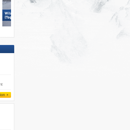
Wildhaus – Gamserrugg
Wildhaus – Gamserrugg
(Toggenburg)
(Toggenburg)
nt
tion