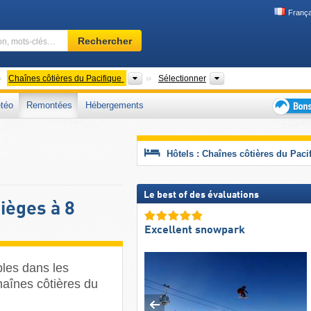
França
Domaine
Rechercher
skiable,
région,
mots-
ontinents
Chaînes de montagnes
Pays, Province CAN,
Chaînes côtières du Pacifique
Sélectionner
clés…
téo
Remontées
Hébergements
Bons
plans
séjour
Hôtels : Chaînes côtières du Paci
au
ski
Le best of des évaluations
ièges à 8
Excellent snowpark
bles dans les
haînes côtières du