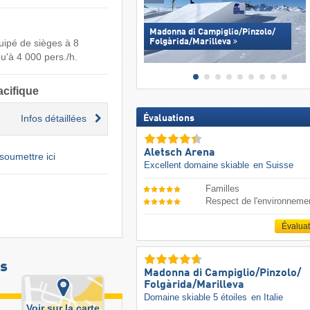
Madonna di Campiglio/​Pinzolo/​
uipé de sièges à 8
Folgàrida/​Marilleva
u'à 4 000 pers./h.
acifique
Infos détaillées
Évaluations
Aletsch Arena
soumettre ici
Excellent domaine skiable
en Suisse
Familles
Respect de l'environneme
Évalua
es
Madonna di Campiglio/​Pinzolo/​
Folgàrida/​Marilleva
Domaine skiable 5 étoiles
en Italie
Voir sur la carte