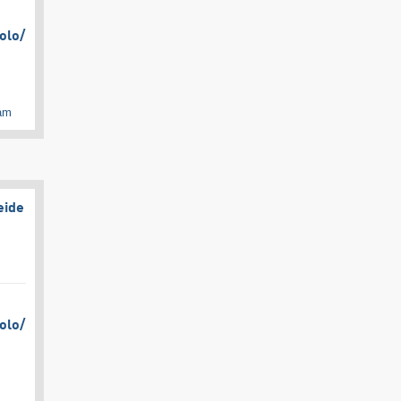
olo/​
cam
eide
olo/​