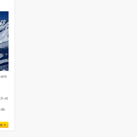
sans
ch et
 de
le