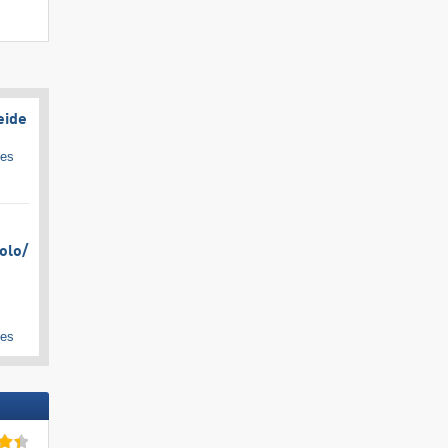
eide
ges
olo/​
ges