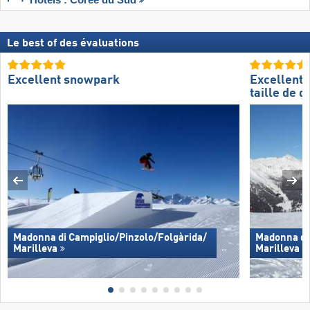
Le best of des évaluations
Excellent snowpark
Excellente
taille de 
Madonna di Campiglio/​Pinzolo/​Folgàrida/​
Madonna di 
Marilleva
Marilleva