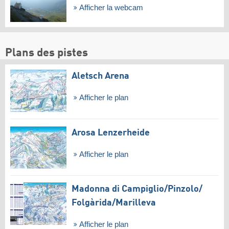
Afficher la webcam
Plans des pistes
Aletsch Arena
Afficher le plan
Arosa Lenzerheide
Afficher le plan
Madonna di Campiglio/​Pinzolo/​
Folgàrida/​Marilleva
Afficher le plan