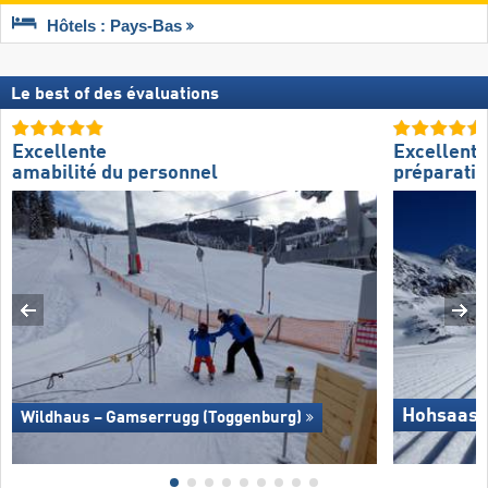
Hôtels : Pays-Bas
Le best of des évaluations
Excellente
Excellente
amabilité du personnel
préparatio
Hohsaas 
Wildhaus – Gamserrugg (Toggenburg)