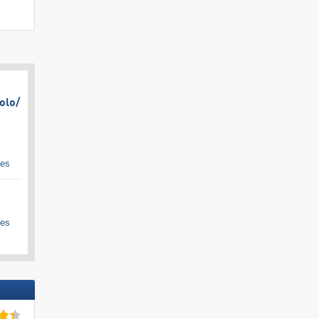
olo/​
ges
ges