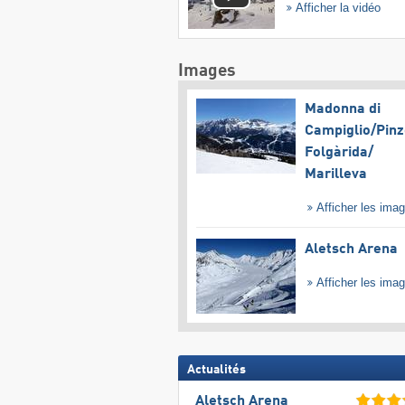
Afficher la vidéo
Images
Madonna di
Campiglio/​Pinz
Folgàrida/​
Marilleva
Afficher les ima
Aletsch Arena
Afficher les ima
Actualités
Aletsch Arena