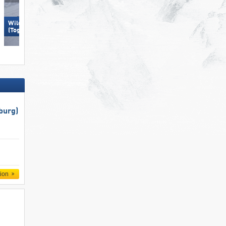
Wildhaus – Gamserrugg
Arosa Lenzerheide
(Toggenburg)
burg)
tion