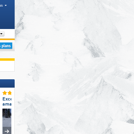
is
ues
Chaîne de montagne
Excellente
Excellente
amabilité du personnel
taille de domaine skiable