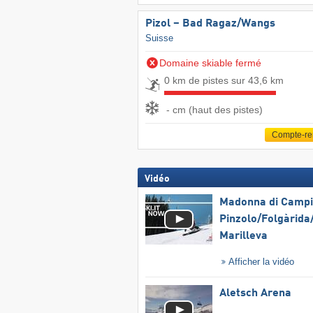
Pizol – Bad Ragaz/​Wangs
Suisse
Domaine skiable fermé
0 km de pistes sur 43,6 km
- cm (haut des pistes)
Compte-r
Vidéo
Madonna di Campig
Pinzolo/​Folgàrida/
Marilleva
Afficher la vidéo
Aletsch Arena