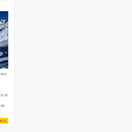
sans
ch et
 de
le