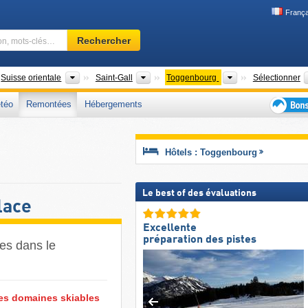
França
Domaine
Rechercher
skiable,
région,
mots-
ys
Grandes régions
Cantons
Régions touristiq
Suisse orientale
Saint-Gall
Toggenbourg
Sélectionner
clés…
téo
Remontées
Hébergements
Bons
plans
séjour
Hôtels : Toggenbourg
au
ski
Le best of des évaluations
lace
Excellente
préparation des pistes
es dans le
les domaines skiables