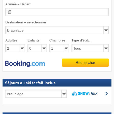
Arrivée – Départ
Destination – sélectionner
Adultes
Enfants
Chambres
Type d'étab.
Rechercher
Séjours au ski forfait inclus
Séjours
Re
au
Rechercher
ski
forfait
inclus