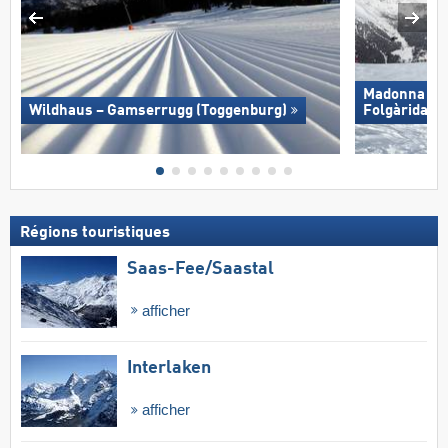
Madonna di C
Wildhaus – Gamserrugg (Toggenburg)
Folgàrida/​M
Régions touristiques
Saas-Fee/​Saastal
afficher
Interlaken
afficher