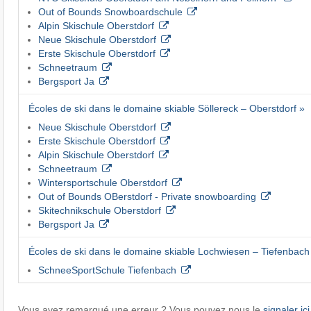
Out of Bounds Snowboardschule
Alpin Skischule Oberstdorf
Neue Skischule Oberstdorf
Erste Skischule Oberstdorf
Schneetraum
Bergsport Ja
Écoles de ski dans le domaine skiable Söllereck – Oberstdorf »
Neue Skischule Oberstdorf
Erste Skischule Oberstdorf
Alpin Skischule Oberstdorf
Schneetraum
Wintersportschule Oberstdorf
Out of Bounds OBerstdorf - Private snowboarding
Skitechnikschule Oberstdorf
Bergsport Ja
Écoles de ski dans le domaine skiable Lochwiesen – Tiefenbach
SchneeSportSchule Tiefenbach
Vous avez remarqué une erreur ? Vous pouvez nous le
signaler ici