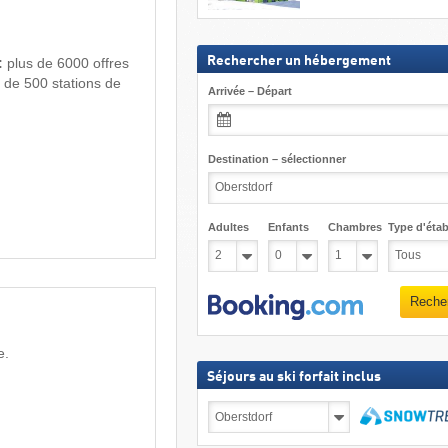
Rechercher un hébergement
:
plus de 6000 offres
s de 500 stations de
Arrivée – Départ
Destination – sélectionner
Adultes
Enfants
Chambres
Type d'étab
Reche
e.
Séjours au ski forfait inclus
Séjours
au
ski
Recher