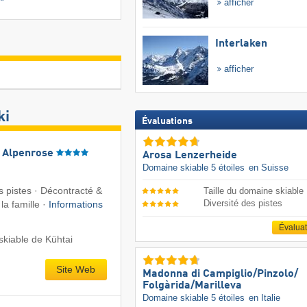
afficher
Interlaken
afficher
ki
Évaluations
l Alpenrose
Arosa Lenzerheide
Domaine skiable 5 étoiles
en Suisse
pistes · Décontracté &
Taille du domaine skiable
Diversité des pistes
la famille ·
Informations
Évalua
kiable de Kühtai
Site Web
Madonna di Campiglio/​Pinzolo/​
Folgàrida/​Marilleva
Domaine skiable 5 étoiles
en Italie