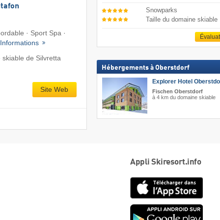
tafon
Snowparks
Taille du domaine skiable
ordable · Sport Spa ·
Évalua
Informations
skiable de Silvretta
Hébergements à Oberstdorf
Explorer Hotel Oberstdo
Site Web
Fischen Oberstdorf
à 4 km du domaine skiable
Appli Skiresort.info
App
Store
Goog
play