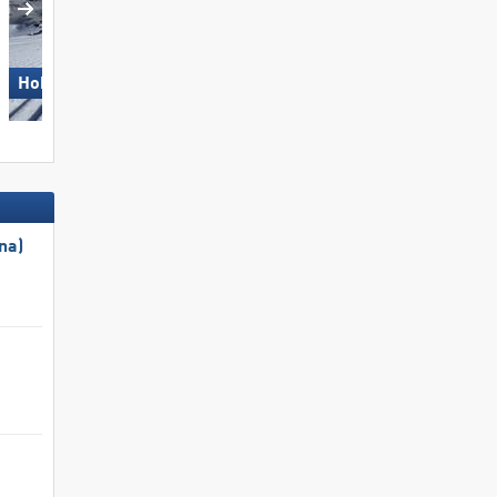
Wildhaus – Gamserrugg
Hohsaas – Saas-Grund
(Toggenburg)
na)