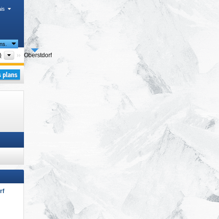
is
ns.
Arrondissements (Landkreise)
)
Oberstdorf
rf