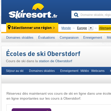
skiresort
Continents
Sélectionner une région
Monde
Europe
Allemag
Ce lieu se situe aussi en/au/aux :
Alpes de l'
Domaines skiables
Évaluations
Comparaison
Enneigement
Mé
Allemagne du Sud
,
Alpes orientales
,
Alpes
,
Écoles de ski Oberstdorf
Cours de ski dans la
station de Oberstdorf
Séjour au ski
Domaines skiables
Enneigement Météo Webcams
Réservez dès maintenant vos cours de ski en ligne dans une écol
en ligne importantes sur les cours à Oberstdorf.