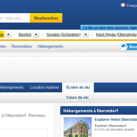
França
Domaine
Rechercher
skiable,
Ce lieu se situe dans plusieurs régio
région,
mots-
Pays
États fédéraux (Länder)
Districts
ne
Bavière
Souabe (Schwaben)
Haut-Allgäu (Oberallgäu
clés…
Allgäu
,
Allgäu
,
Alpes allemandes
,
Bavière du Sud
,
Alpes nord-orientales
,
téo
Remontées
Hébergements
Europe de l'Ouest
,
Europe centrale
,
Union européenne
Bons
plans
séjour
au
ski
Hébergements
Location matériel
Écoles de ski
Cours de ski
Hébergements à Oberstdorf
e à Oberstdorf. Remises
Explorer Hotel Oberstdo
Fischen Oberstdorf
à 4 km du domaine skiable