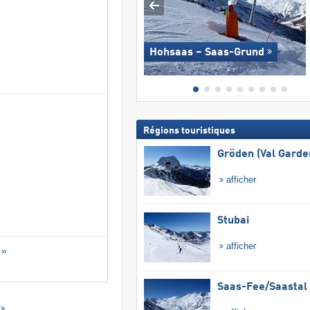
Hohsaas – Saas-Grund
Régions touristiques
Gröden (Val Garde
afficher
Stubai
afficher
 »
Saas-Fee/​Saastal