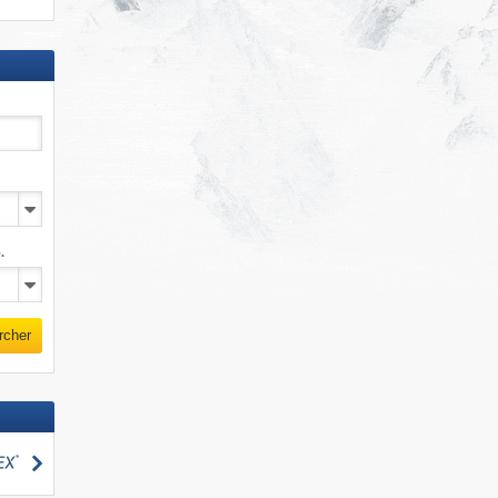
.
rcher
Rechercher
cher