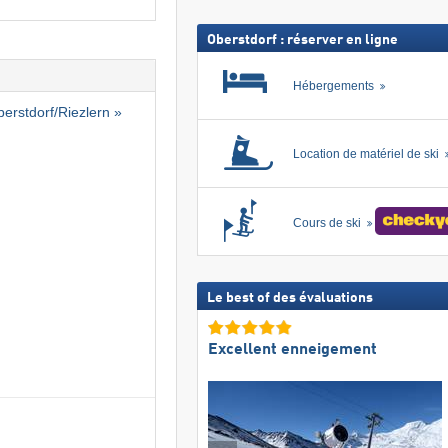
forfait
inclus
Oberstdorf : réserver en ligne
Hébergements
erstdorf/​Riezlern »
Location de matériel de ski
Cours de ski
Le best of des évaluations
Excellent enneigement