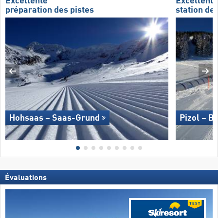
Excellente
Excellente
préparation des pistes
station de 
Hohsaas – Saas-Grund
Pizol – B
Évaluations