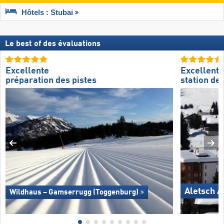
Hôtels : Stubai
Le best of des évaluations
Excellente
Excellente
préparation des pistes
station de 
Aletsch A
Wildhaus – Gamserrugg (Toggenburg)