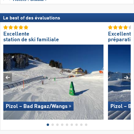
Le best of des évaluations
Excellente
Excellente
station de ski familiale
préparatio
Pizol – Bad Ragaz/​Wangs
Pizol – B