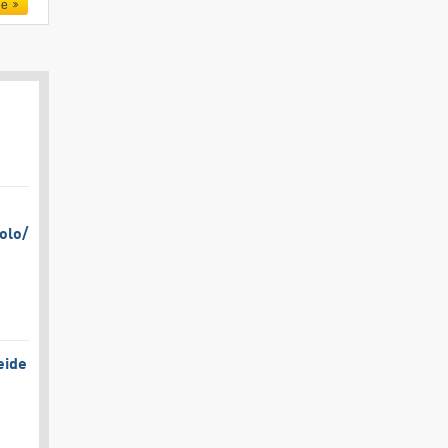
le
olo/​
eide