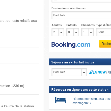
Destination – sélectionner
 et de tests relatifs aux
Adultes
Enfants
Chambres
Type d'étab
Reche
Séjours au ski forfait inclus
Séjours
au
ski
Recher
forfait
inclus
 station 1236 m)
Réservez en ligne dans cette station
Hébergements/hôtels à des 
avantageux
 l'autre de la station