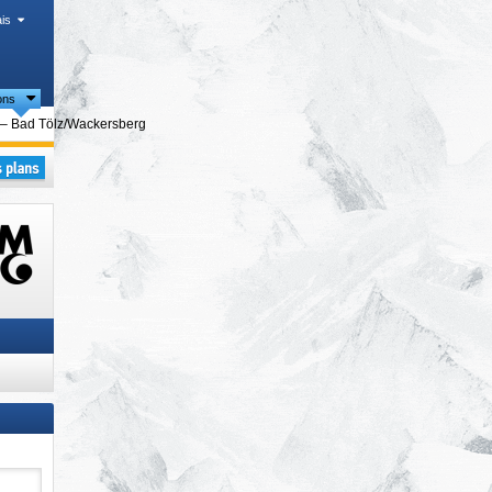
is
ons
istiques
– Bad Tölz/​Wackersberg
andes
,