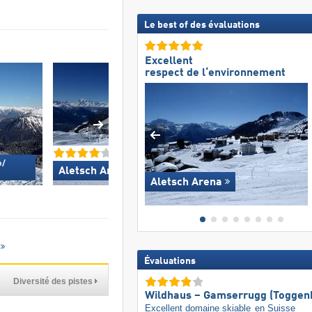
Le best of des évaluations
Excellent
respect de l‘environnement
/​
Aletsch Arena »
Big Sky Resort 
Aletsch Arena
Évaluations
Diversité des pistes
Wildhaus – Gamserrugg (Toggen
Excellent domaine skiable
en Suisse