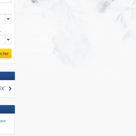
.
rcher
Rechercher
cher
prix