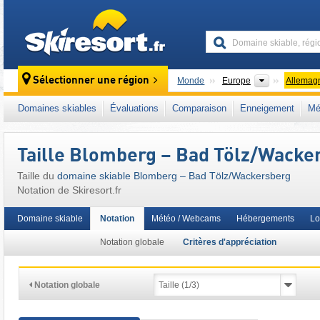
skiresort
Continents
Sélectionner une région
Monde
Europe
Allemag
Ce domaine skiable se situe aussi dans :
Ba
Domaines skiables
Évaluations
Comparaison
Enneigement
Mé
Bavière du Sud
,
Alpes nord-orientales
,
Alle
Union européenne
Taille Blomberg – Bad Tölz/​Wacke
Taille du
domaine skiable Blomberg – Bad Tölz/​Wackersberg
Notation de Skiresort.fr
Domaine skiable
Notation
Météo / Webcams
Hébergements
Lo
Notation globale
Critères d'appréciation
Notation globale