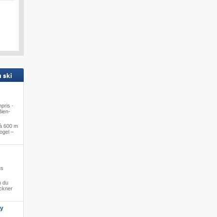
 ski
pris ·
Bien-
à 600 m
ogel –
us
m du
ckner
ly