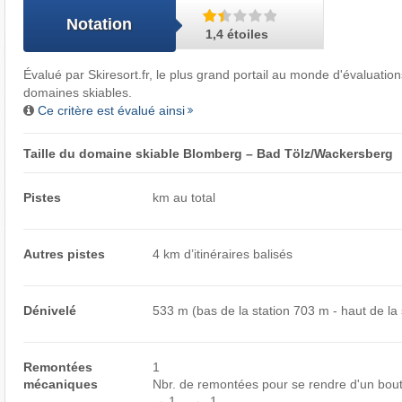
Notation
1,4 étoiles
Évalué par
Skiresort.fr
, le plus grand portail au monde d'évaluations
domaines skiables.
Ce critère est évalué ainsi
Taille du domaine skiable Blomberg – Bad Tölz/​Wackersberg
Pistes
km au total
Autres pistes
4 km d’itinéraires balisés
Dénivelé
533 m (bas de la station 703 m - haut de la
Remontées
1
mécaniques
Nbr. de remontées pour se rendre d'un bout à
→ 1 ← 1