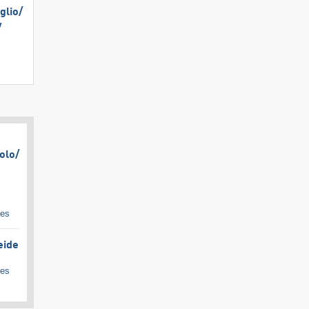
lio/​
​
olo/​
ges
eide
ges