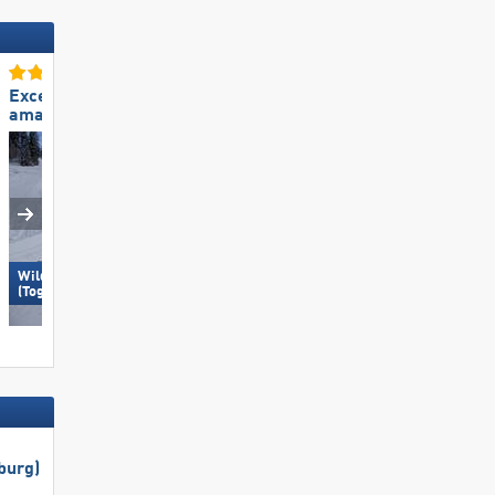
Excellente
Excellent enneigement
amabilité du personnel
»
Ischgl »
Wildhaus – Gamserrugg
Hohsaas – Saas-Grund
(Toggenburg)
burg)