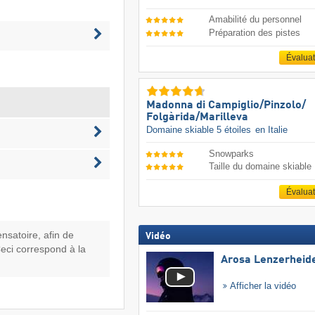
Amabilité du personnel
Préparation des pistes
Évalua
Madonna di Campiglio/​Pinzolo/​
Folgàrida/​Marilleva
Domaine skiable 5 étoiles
en Italie
Snowparks
Taille du domaine skiable
Évalua
ensatoire, afin de
Vidéo
Ceci correspond à la
Arosa Lenzerheid
Afficher la vidéo