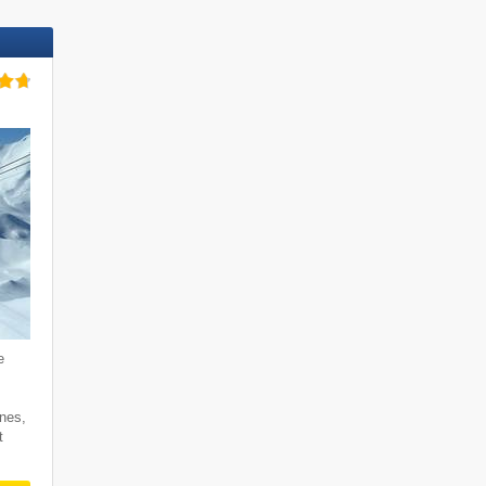
e
rnes,
t