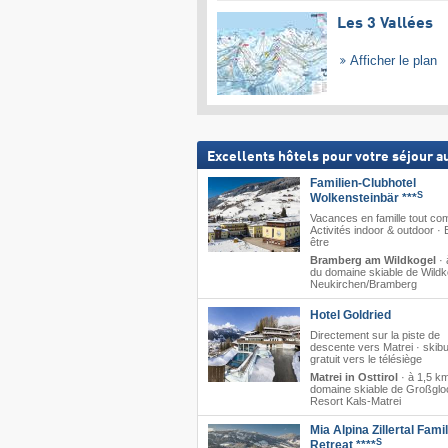
Les 3 Vallées
Afficher le plan
Excellents hôtels pour votre séjour au
Familien-Clubhotel
S
Wolkensteinbär ***
Vacances en famille tout com
Activités indoor & outdoor · 
être
Bramberg am Wildkogel
·
du domaine skiable de Wildk
Neukirchen/​Bramberg
Hotel Goldried
Directement sur la piste de
descente vers Matrei · skib
gratuit vers le télésiège
Matrei in Osttirol
·
à 1,5 k
domaine skiable de Großglo
Resort Kals-Matrei
Mia Alpina Zillertal Fami
S
Retreat ****