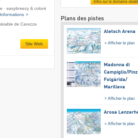
Infos sur le domaine skiab
te · easybreezy & coloré
Informations
Plans des pistes
skiable de Carezza
Aletsch Arena
Afficher le plan
Site Web
Madonna di
Campiglio/​Pinz
Folgàrida/​
Marilleva
Afficher le plan
Arosa Lenzerh
Afficher le plan