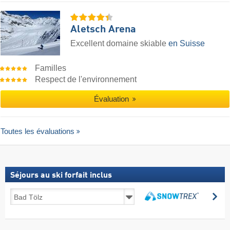
Aletsch Arena
Excellent domaine skiable
en Suisse
Familles
Respect de l'environnement
Évaluation
Toutes les évaluations
Séjours au ski forfait inclus
Séjours
Re
au
Rechercher
ski
forfait
inclus