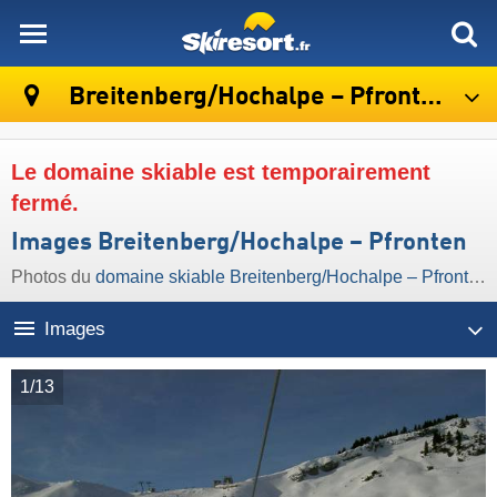
skiresort
Breitenberg/​Hochalpe – Pfronten
Le domaine skiable est temporairement
fermé.
Images Breitenberg/​Hochalpe – Pfronten
Photos du
domaine skiable Breitenberg/​Hochalpe – Pfronten
Images
1/13