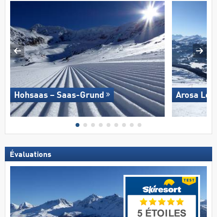
Hohsaas – Saas-Grund
Arosa Len
Évaluations