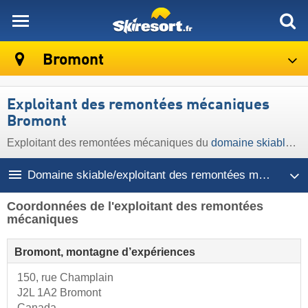
skiresort
Bromont
Exploitant des remontées mécaniques
Bromont
Exploitant des remontées mécaniques du
domaine skiable Bromont
Domaine skiable/exploitant des remontées mécaniques
Coordonnées de l'exploitant des remontées
mécaniques
Bromont, montagne d’expériences
150, rue Champlain
J2L 1A2 Bromont
Canada