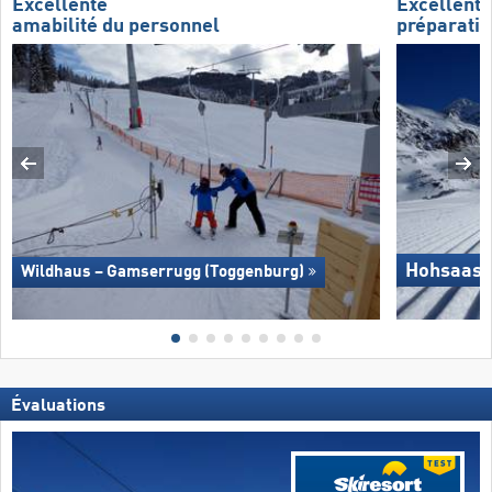
Excellente
Excellente
amabilité du personnel
préparatio
Hohsaas 
Wildhaus – Gamserrugg (Toggenburg)
Évaluations