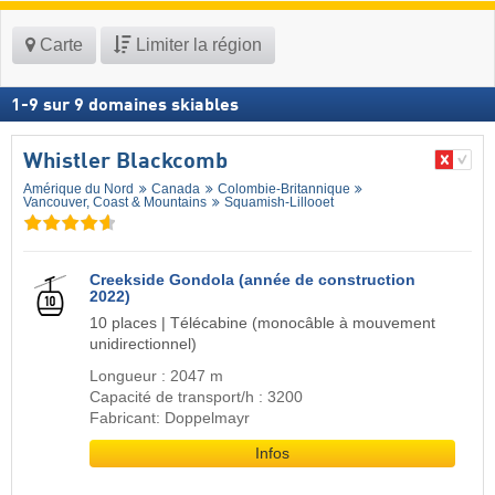
Carte
Limiter la région
1
-
9
sur
9
domaines skiables
Whistler Blackcomb
Amérique du Nord
Canada
Colombie-Britannique
Vancouver, Coast & Mountains
Squamish-Lillooet
Creekside Gondola (année de construction
2022)
10 places | Télécabine (monocâble à mouvement
unidirectionnel)
Longueur : 2047 m
Capacité de transport/h : 3200
Fabricant: Doppelmayr
Infos