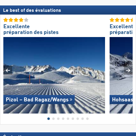
Le best of des évaluations
Excellente
Excellente
préparation des pistes
préparatio
Pizol – Bad Ragaz/​Wangs
Hohsaas 