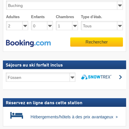
Adultes
Enfants
Chambres
Type d'étab.
Rechercher
Séjours au ski forfait inclus
Séjours
Re
au
Rechercher
ski
forfait
inclus
Réservez en ligne dans cette station
Hébergements/hôtels à des prix avantageux