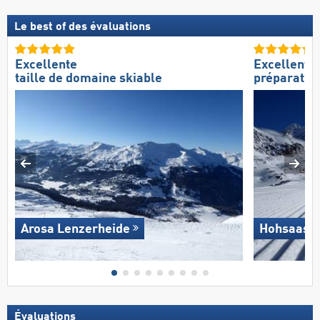
Le best of des évaluations
Excellente
Excellente
taille de domaine skiable
préparation
Arosa Lenzerheide
Hohsaas –
Évaluations