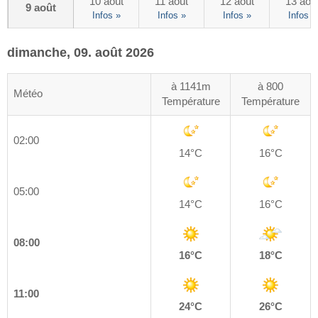
10 août
11 août
12 août
13 aoû
9 août
Infos »
Infos »
Infos »
Infos »
dimanche, 09. août 2026
à 1141m
à 800
Météo
Température
Température
02:00
14°C
16°C
05:00
14°C
16°C
08:00
16°C
18°C
11:00
24°C
26°C