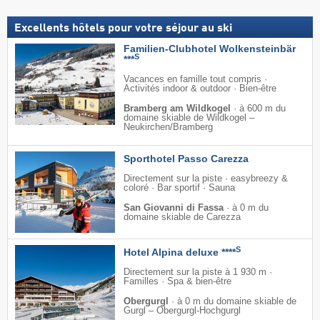
Excellents hôtels pour votre séjour au ski
Familien-Clubhotel Wolkensteinbär
S
***
Vacances en famille tout compris ·
Activités indoor & outdoor · Bien-être
Bramberg am Wildkogel
·
à 600 m du
domaine skiable de Wildkogel –
Neukirchen/​Bramberg
Sporthotel Passo Carezza
Directement sur la piste · easybreezy &
coloré · Bar sportif · Sauna
San Giovanni di Fassa
·
à 0 m du
domaine skiable de Carezza
S
Hotel Alpina deluxe ****
Directement sur la piste à 1 930 m ·
Familles · Spa & bien-être
Obergurgl
·
à 0 m du domaine skiable de
Gurgl – Obergurgl-Hochgurgl