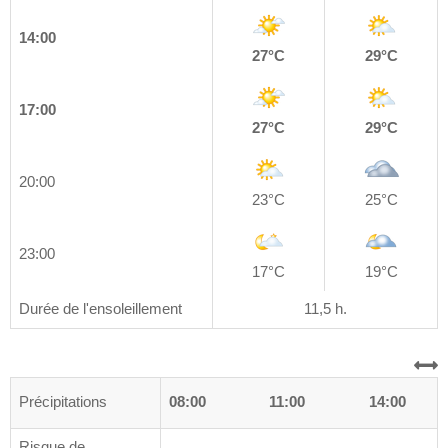
14:00
27°C
29°C
17:00
27°C
29°C
20:00
23°C
25°C
23:00
17°C
19°C
Durée de l'ensoleillement
11,5 h.
0
Précipitations
05:00
08:00
11:00
14:00
Risque de