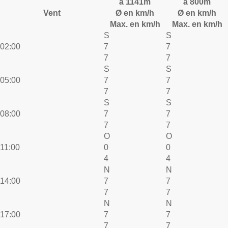
à 1141m
à 800m
Vent
Ø en km/h
Ø en km/h
Max. en km/h
Max. en km/h
S
S
02:00
7
7
7
7
S
S
05:00
7
7
7
7
S
S
08:00
7
7
7
7
O
O
11:00
0
0
4
4
N
N
14:00
7
7
7
7
N
N
17:00
7
7
7
7