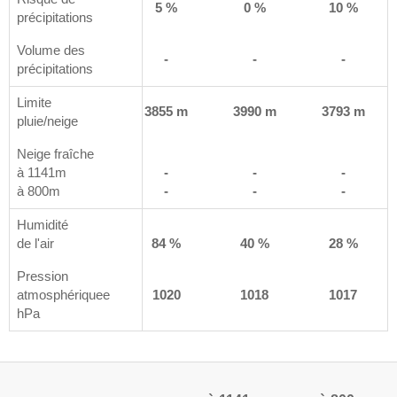
0 %
5 %
0 %
10 %
précipitations
Volume des
-
-
-
-
précipitations
Limite
 m
3897 m
3855 m
3990 m
3793 m
pluie/neige
Neige fraîche
à 1141m
-
-
-
-
à 800m
-
-
-
-
Humidité
%
de l'air
89 %
84 %
40 %
28 %
Pression
1
atmosphériquee
1021
1020
1018
1017
hPa