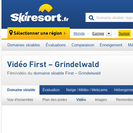
skiresort
Continents
Sélectionner une région
Monde
Europe
Suisse
Ce domaine skiable se situe aussi dans :
Al
Domaines skiables
Évaluations
Comparaison
Enneigement
Mé
Europe de l'Ouest
,
Europe centrale
Vidéo First – Grindelwald
Film/vidéo du
domaine skiable First – Grindelwald
Domaine skiable
Évaluation
Neige / Météo / Webcams
Hébergeme
Vue d'ensemble
Plan des pistes
Vidéo
Images
Remontée