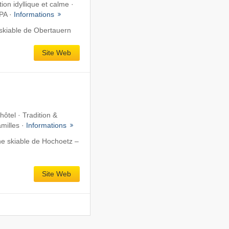
tion idyllique et calme ·
PA ·
Informations
skiable de Obertauern
Site Web
hôtel · Tradition &
amilles ·
Informations
e skiable de Hochoetz –
Site Web