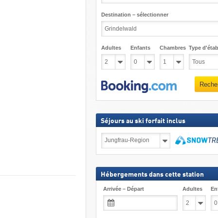
Destination – sélectionner
Adultes
Enfants
Chambres
Type d'étab
Reche
Séjours au ski forfait inclus
Séjours
au
ski
Recher
forfait
inclus
Hébergements dans cette station
Arrivée – Départ
Adultes
En