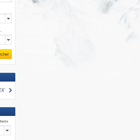
.
rcher
Rechercher
cher
fants