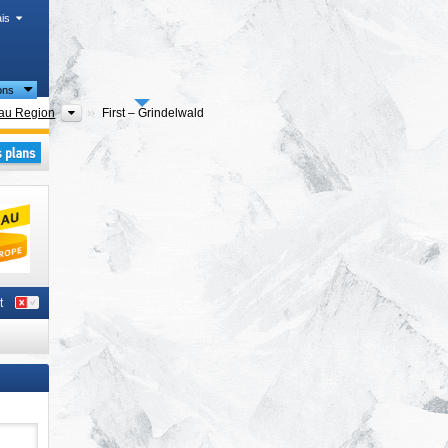
is
ons
Régions touristiques
rau Region
First – Grindelwald
t