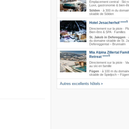
Emplacement central · Ski-n
Luxe, gastronomie & bien-êt
Sölden
·
à 300 m du domai
skiable de Sölden
S
Hotel Jesacherhof ****
Directement sur la piste · Pla
Bien-être & SPA · Familles
St. Jakob in Defereggen
·
du domaine skiable de St. J
Defereggental – Brunnalm
Mia Alpina Zillertal Fami
S
Retreat ****
Directement sur la piste · 
au ski en famille
Fügen
·
à 100 m du domain
skiable de Spieljoch – Fügen
Autres excellents hôtels