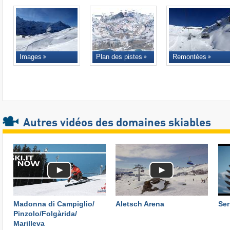
Images
Plan des pistes
Remontées
Autres vidéos des domaines skiables
Madonna di Campiglio/​
Aletsch Arena
Ser
Pinzolo/​Folgàrida/​
Marilleva