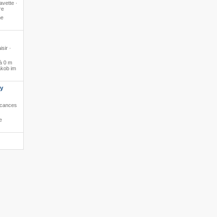
avette ·
re
ne
isir ·
à 0 m
akob im
ly
Vacances
e