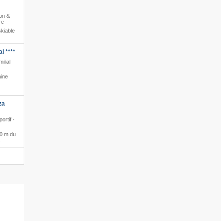
ion &
re
kiable
l ****
ilial
ine
za
ortif ·
 0 m du