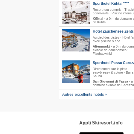
Sporthotel Kühtai ****
Resort tout compris · Tradit
convivialité · Piscine intérieu
Kühtai
·
à 0 m du domaine s
de Kühtai
Hotel Zauchensee Zentra
Au pied des pistes · Hôtel fam
avec piscine & spa
Altenmarkt
·
à 0 m du doma
skiable de Zauchensee/​
Flachauwinkl
Sporthotel Passo Carez
Directement sur la piste ·
easybreezy & coloré · Bar sp
Sauna
San Giovanni di Fassa
·
à
domaine skiable de Carezza
Autres excellents hôtels
Appli Skiresort.info