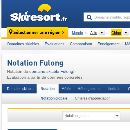
skiresort
Continents
Sélectionner une région
Monde
Asie
Chine
Ce domaine skiable se situe aussi dans :
Ch
Domaines skiables
Évaluations
Comparaison
Enneigement
Mé
Notation Fulong
Notation du
domaine skiable Fulong
>
Évaluation à partir de données concrètes
Domaine skiable
Notation
Météo
Hébergements
Itinéraire
C
Notation globale
Critères d'appréciation