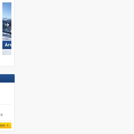
Arosa Lenzerheide
Pizol – Bad Ragaz/​Wang
nt
tion