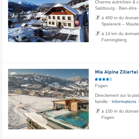
Charme autrichien & co
Salzbourg · Bien-être 
à 400 m du domaine
Speiereck – Mauter
à 14 km du domain
Fanningberg
Mia Alpina Zillerta
S
Fügen
Directement sur la pis
famille ·
Informations
à 100 m du domaine
Fügen