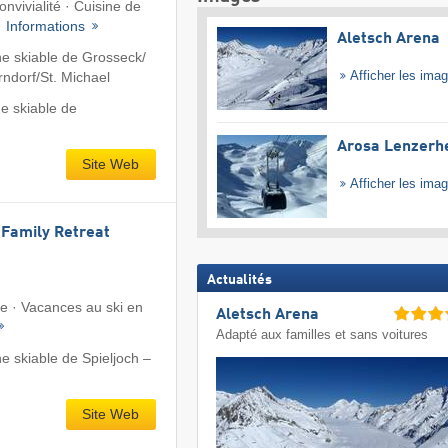
nvivialité · Cuisine de
·
Informations
Aletsch Arena
 skiable de Grosseck/​
Afficher les ima
ndorf/​St. Michael
e skiable de
Arosa Lenzerh
Site Web
Afficher les ima
l Family Retreat
Actualités
te · Vacances au ski en
Aletsch Arena
Adapté aux familles et sans voitures
 skiable de Spieljoch –
Site Web