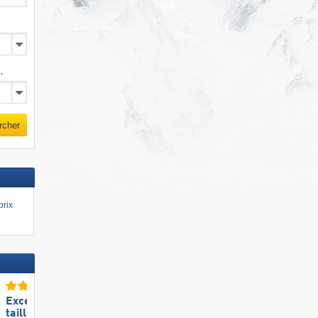
.
rcher
prix
Excellente
Excellente
taille de domaine skiable
station de ski familiale