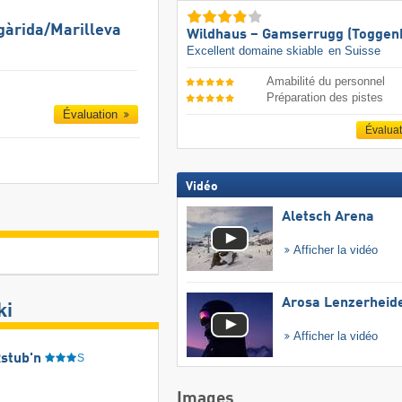
gàrida/​Marilleva
Wildhaus – Gamserrugg (Toggen
Excellent domaine skiable
en Suisse
Amabilité du personnel
Préparation des pistes
Évaluation
Évalua
Vidéo
Aletsch Arena
Afficher la vidéo
Arosa Lenzerheid
ki
Afficher la vidéo
stub'n
S
Images