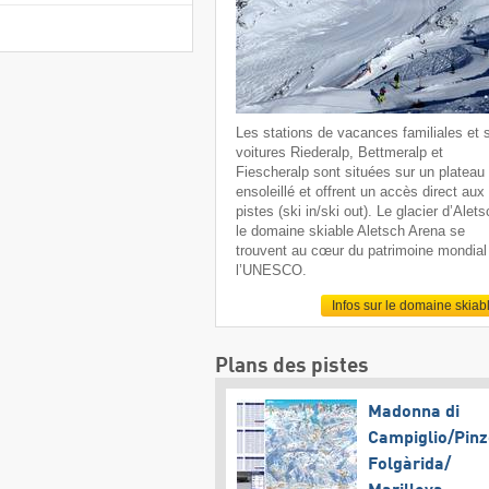
Les stations de vacances familiales et 
voitures Riederalp, Bettmeralp et
Fiescheralp sont situées sur un plateau
ensoleillé et offrent un accès direct aux
pistes (ski in/ski out). Le glacier d’Alets
le domaine skiable Aletsch Arena se
trouvent au cœur du patrimoine mondial
l’UNESCO.
Infos sur le domaine skiab
Plans des pistes
Madonna di
Campiglio/​Pinz
Folgàrida/​