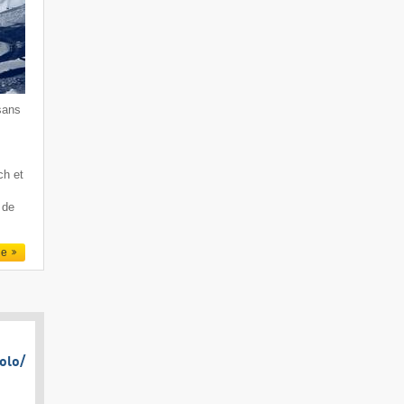
sans
ch et
 de
le
olo/​