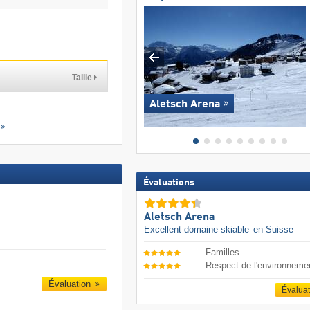
Taille
Aletsch Arena
Évaluations
Aletsch Arena
Excellent domaine skiable
en Suisse
Familles
Respect de l'environneme
Évaluation
Évalua