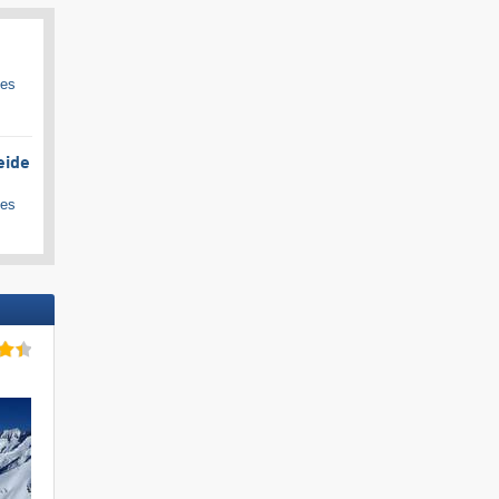
ges
eide
ges