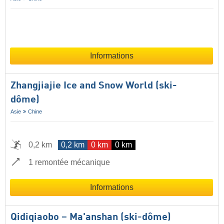
Informations
Zhangjiajie Ice and Snow World (ski-
dôme)
Asie
Chine
0,2 km
0,2 km
0 km
0 km
1 remontée mécanique
Informations
Qidiqiaobo – Ma'anshan (ski-dôme)