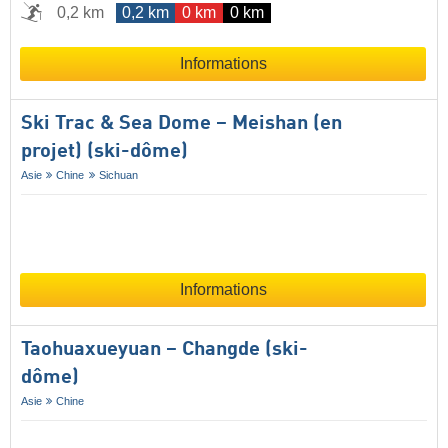
0,2 km
0,2 km
0 km
0 km
Informations
Ski Trac & Sea Dome – Meishan (en
projet) (ski-dôme)
Asie
Chine
Sichuan
Informations
Taohuaxueyuan – Changde (ski-
dôme)
Asie
Chine