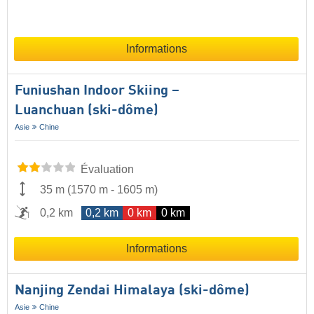
Informations
Funiushan Indoor Skiing –
Luanchuan (ski-dôme)
Asie
Chine
Évaluation
35 m
(
1570 m
-
1605 m
)
0,2 km
0,2 km
0 km
0 km
Informations
Nanjing Zendai Himalaya (ski-dôme)
Asie
Chine