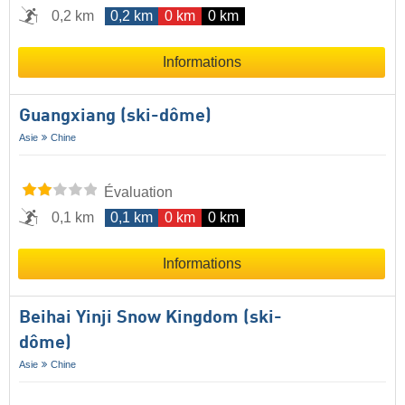
0,2 km
0,2 km
0 km
0 km
Informations
Guangxiang (ski-dôme)
Asie
Chine
Évaluation
0,1 km
0,1 km
0 km
0 km
Informations
Beihai Yinji Snow Kingdom (ski-
dôme)
Asie
Chine