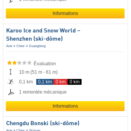
Informations
Karoo Ice and Snow World –
Shenzhen (ski-dôme)
Asie
Chine
Guangdong
Évaluation
10 m
(
51 m
-
61 m
)
0,1 km
0,1 km
0 km
0 km
1 remontée mécanique
Informations
Chengdu Bonski (ski-dôme)
Asie
Chine
Sichuan