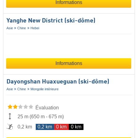
Informations
Yanghe New District (ski-dôme)
Asie
Chine
Hebei
Informations
Dayongshan Huaxueguan (ski-dôme)
Asie
Chine
Mongolie intérieure
Évaluation
25 m
(
650 m
-
675 m
)
0,2 km
0,2 km
0 km
0 km