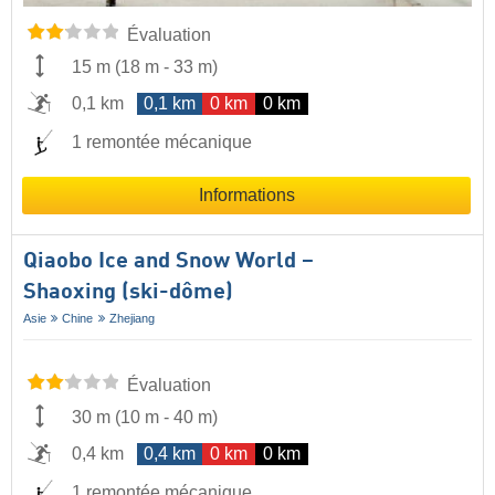
Évaluation
15 m
(
18 m
-
33 m
)
0,1 km
0,1 km
0 km
0 km
1 remontée mécanique
Informations
Qiaobo Ice and Snow World –
Shaoxing (ski-dôme)
Asie
Chine
Zhejiang
Évaluation
30 m
(
10 m
-
40 m
)
0,4 km
0,4 km
0 km
0 km
1 remontée mécanique