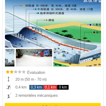
Évaluation
20 m
(
50 m
-
70 m
)
0,4 km
0,3 km
0,1 km
0 km
2 remontées mécaniques