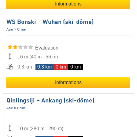
Informations
WS Bonski – Wuhan (ski-dôme)
Asie
Chine
Évaluation
16 m
(
40 m
-
56 m
)
0,3 km
0,3 km
0 km
0 km
Informations
Qinlingsiji – Ankang (ski-dôme)
Asie
Chine
10 m
(
280 m
-
290 m
)