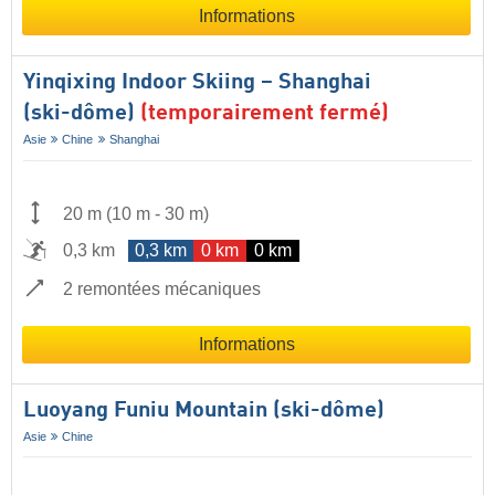
Informations
Yinqixing Indoor Skiing – Shanghai
(ski-dôme)
(temporairement fermé)
Asie
Chine
Shanghai
20 m
(
10 m
-
30 m
)
0,3 km
0,3 km
0 km
0 km
2 remontées mécaniques
Informations
Luoyang Funiu Mountain (ski-dôme)
Asie
Chine