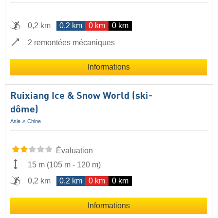
0,2 km
0,2 km
0 km
0 km
2 remontées mécaniques
Informations
Ruixiang Ice & Snow World (ski-
dôme)
Asie
Chine
Évaluation
15 m
(
105 m
-
120 m
)
0,2 km
0,2 km
0 km
0 km
Informations