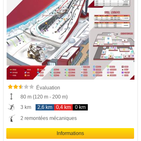
Évaluation
80 m
(
120 m
-
200 m
)
3 km
2,6 km
0,4 km
0 km
2 remontées mécaniques
Informations