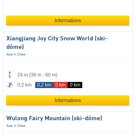
Informations
Xiangjiang Joy City Snow World (ski-
dôme)
Asie
Chine
24 m
(
36 m
-
60 m
)
0,2 km
0,2 km
0 km
0 km
Informations
Wulong Fairy Mountain (ski-dôme)
Asie
Chine