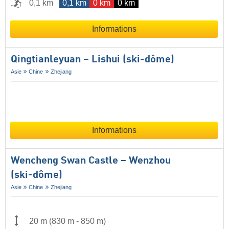
0,1 km
0,1 km
0 km
0 km
Informations
Qingtianleyuan – Lishui (ski-dôme)
Asie
Chine
Zhejiang
Informations
Wencheng Swan Castle – Wenzhou
(ski-dôme)
Asie
Chine
Zhejiang
20 m
(
830 m
-
850 m
)