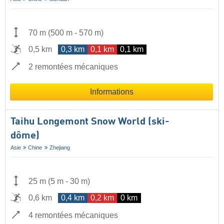
70 m
(
500 m
-
570 m
)
0,5 km
0,3 km
0,1 km
0,1 km
2 remontées mécaniques
Informations
Taihu Longemont Snow World (ski-
dôme)
Asie
Chine
Zhejiang
25 m
(
5 m
-
30 m
)
0,6 km
0,4 km
0,2 km
0 km
4 remontées mécaniques