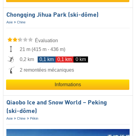
Chongqing Jihua Park (ski-dôme)
Asie
Chine
Évaluation
21 m
(
415 m
-
436 m
)
0,2 km
0,1 km
0,1 km
0 km
2 remontées mécaniques
Informations
Qiaobo Ice and Snow World – Peking
(ski-dôme)
Asie
Chine
Pékin