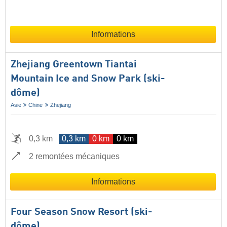
Informations
Zhejiang Greentown Tiantai
Mountain Ice and Snow Park (ski-
dôme)
Asie
Chine
Zhejiang
0,3 km
0,3 km
0 km
0 km
2 remontées mécaniques
Informations
Four Season Snow Resort (ski-
dôme)