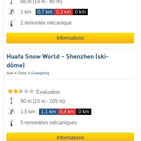
66 m
(
14 m
-
80 m
)
1 km
0,7 km
0,3 km
0 km
1 remontée mécanique
Informations
Huafa Snow World – Shenzhen (ski-
dôme)
Asie
Chine
Guangdong
Évaluation
90 m
(
15 m
-
105 m
)
1,5 km
1,1 km
0,4 km
0 km
5 remontées mécaniques
Informations