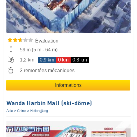
Évaluation
59 m
(
5 m
-
64 m
)
1,2 km
0,9 km
0 km
0,3 km
2 remontées mécaniques
Informations
Wanda Harbin Mall (ski-dôme)
Asie
Chine
Heilongjiang