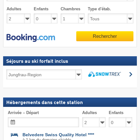
Adultes
Enfants
Chambres
Type d'étab.
Rechercher
Séjours au ski forfait inclus
Séjours
Re
au
Rechercher
ski
forfait
inclus
Hébergements dans cette station
Arrivée – Départ
Adultes
Enfants
Belvedere Swiss Quality Hotel ****