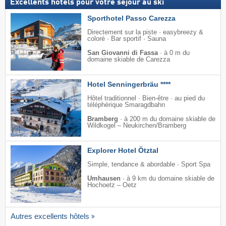
Excellents hôtels pour votre séjour au ski
Sporthotel Passo Carezza
Directement sur la piste · easybreezy &
coloré · Bar sportif · Sauna
San Giovanni di Fassa
·
à 0 m du
domaine skiable de Carezza
Hotel Senningerbräu ****
Hôtel traditionnel · Bien-être · au pied du
téléphérique Smaragdbahn
Bramberg
·
à 200 m du domaine skiable de
Wildkogel – Neukirchen/​Bramberg
Explorer Hotel Ötztal
Simple, tendance & abordable · Sport Spa
Umhausen
·
à 9 km du domaine skiable de
Hochoetz – Oetz
Autres excellents hôtels