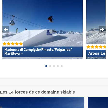
Madonna di Campiglio/​Pinzolo/​Folgàrida/​
Arosa Len
Marilleva »
Les 14 forces de ce domaine skiable