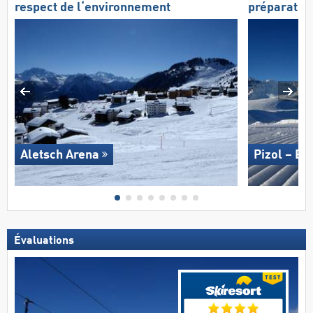
respect de l‘environnement
préparation
Aletsch Arena
Pizol – B
Évaluations