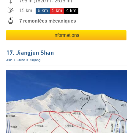
795 m
(
1820 m
-
2615 m
)
15 km
6 km
5 km
4 km
7 remontées mécaniques
Informations
17. Jiangjun Shan
Asie
Chine
Xinjiang