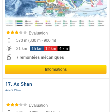
Évaluation
570 m
(
330 m
-
900 m
)
31 km
15 km
12 km
4 km
7 remontées mécaniques
Informations
17. Ao Shan
Asie
Chine
Évaluation