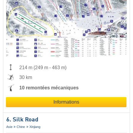
214 m
(
249 m
-
463 m
)
30 km
10 remontées mécaniques
Informations
6. Silk Road
Asie
Chine
Xinjiang