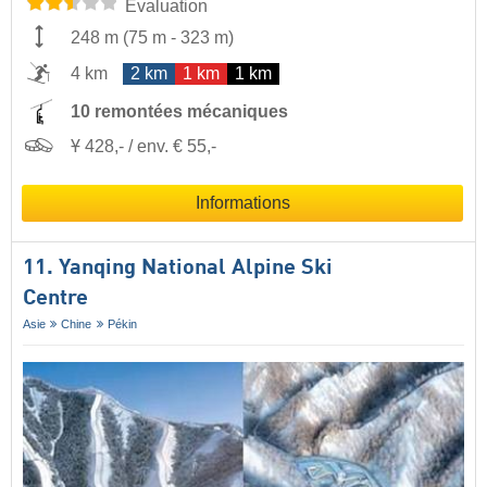
Évaluation
248 m
(
75 m
-
323 m
)
4 km
2 km
1 km
1 km
10 remontées mécaniques
Ұ 428,- / env. € 55,-
Informations
11. Yanqing National Alpine Ski
Centre
Asie
Chine
Pékin