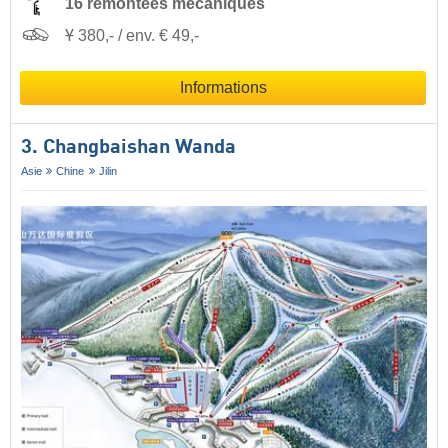
16 remontées mécaniques
Ұ 380,- / env. € 49,-
Informations
3. Changbaishan Wanda
Asie
Chine
Jilin