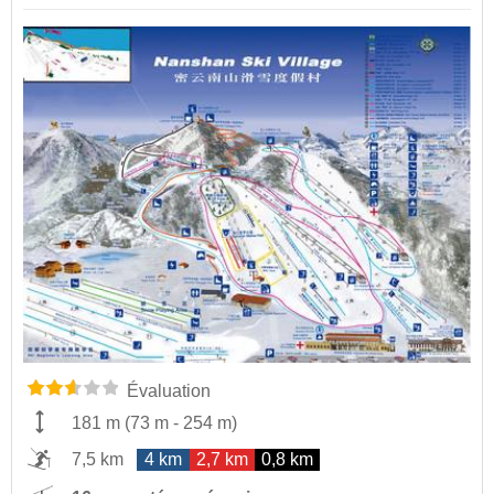
Évaluation
181 m
(
73 m
-
254 m
)
7,5 km
4 km
2,7 km
0,8 km