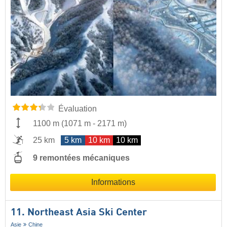
Évaluation
1100 m
(
1071 m
-
2171 m
)
25 km
5 km
10 km
10 km
9 remontées mécaniques
Informations
11. Northeast Asia Ski Center
Asie
Chine