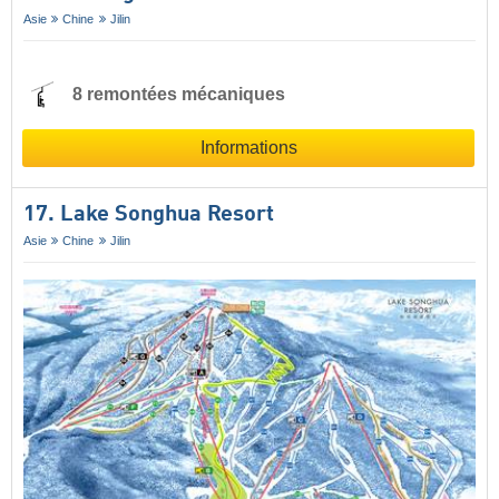
Asie
Chine
Jilin
8 remontées mécaniques
Informations
17. Lake Songhua Resort
Asie
Chine
Jilin