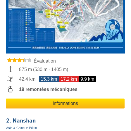
Évaluation
875 m
(
530 m
-
1405 m
)
42,4 km
15,3 km
17,2 km
9,9 km
19 remontées mécaniques
Informations
2. Nanshan
Asie
Chine
Pékin