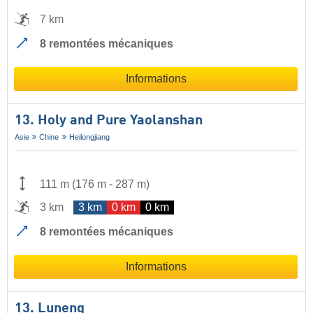
7 km
8 remontées mécaniques
Informations
13. Holy and Pure Yaolanshan
Asie
Chine
Heilongjiang
111 m
(
176 m
-
287 m
)
3 km
3 km
0 km
0 km
8 remontées mécaniques
Informations
13. Luneng