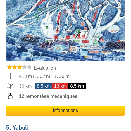
Évaluation
418 m
(
1302 m
-
1720 m
)
30 km
8,5 km
13 km
8,5 km
12 remontées mécaniques
Informations
5. Yabuli