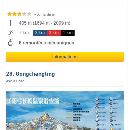
Évaluation
405 m
(
1694 m
-
2099 m
)
7 km
3 km
3 km
1 km
6 remontées mécaniques
Informations
28. Gongchangling
Asie
Chine