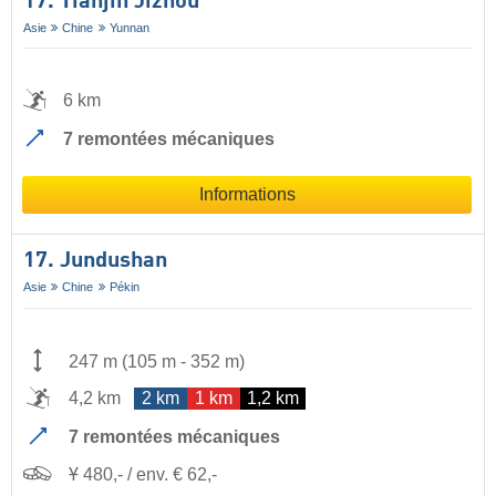
17. Tianjin Jizhou
Asie
Chine
Yunnan
6 km
7 remontées mécaniques
Informations
17. Jundushan
Asie
Chine
Pékin
247 m
(
105 m
-
352 m
)
4,2 km
2 km
1 km
1,2 km
7 remontées mécaniques
Ұ 480,- / env. € 62,-