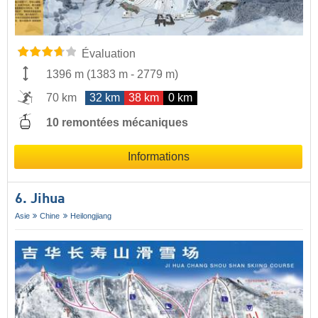
Évaluation
1396 m
(
1383 m
-
2779 m
)
70 km
32 km
38 km
0 km
10 remontées mécaniques
Informations
6. Jihua
Asie
Chine
Heilongjiang