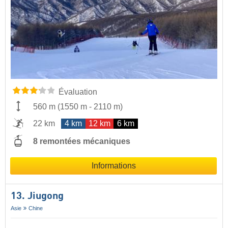
Évaluation
560 m
(
1550 m
-
2110 m
)
22 km
4 km
12 km
6 km
8 remontées mécaniques
Informations
13. Jiugong
Asie
Chine