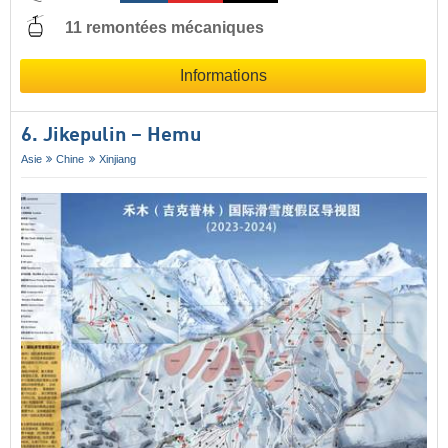
11 remontées mécaniques
Informations
6. Jikepulin – Hemu
Asie
Chine
Xinjiang