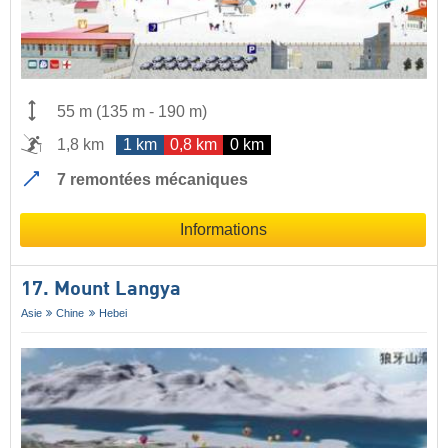
55 m
(
135 m
-
190 m
)
1,8 km
1 km
0,8 km
0 km
7 remontées mécaniques
Informations
17. Mount Langya
Asie
Chine
Hebei