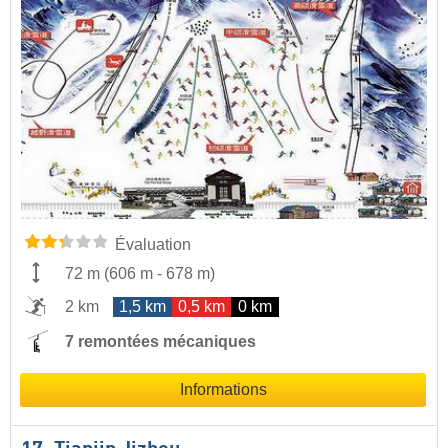
Évaluation
72 m
(
606 m
-
678 m
)
2 km
1,5 km
0,5 km
0 km
7 remontées mécaniques
Informations