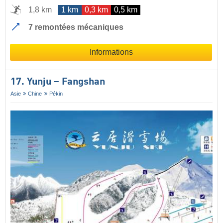
1,8 km
1 km
0,3 km
0,5 km
7 remontées mécaniques
Informations
17. Yunju – Fangshan
Asie
Chine
Pékin