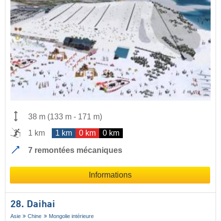
38 m
(
133 m
-
171 m
)
1 km
1 km
0 km
0 km
7 remontées mécaniques
Informations
28. Daihai
Asie
Chine
Mongolie intérieure