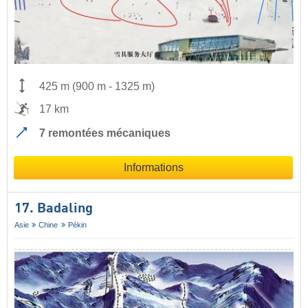
425 m
(
900 m
-
1325 m
)
17 km
7 remontées mécaniques
Informations
17. Badaling
Asie
Chine
Pékin