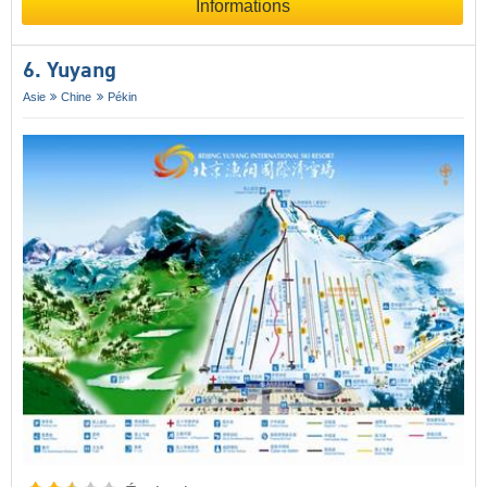
Informations
6. Yuyang
Asie
Chine
Pékin