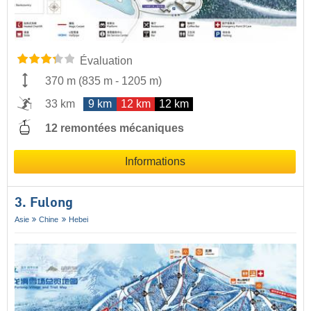
Évaluation
370 m
(
835 m
-
1205 m
)
33 km
9 km
12 km
12 km
12 remontées mécaniques
Informations
3. Fulong
Asie
Chine
Hebei