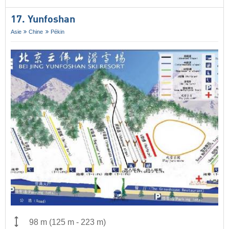
17. Yunfoshan
Asie
Chine
Pékin
98 m
(
125 m
-
223 m
)