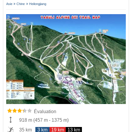
Asie
Chine
Heilongjiang
Évaluation
918 m
(
457 m
-
1375 m
)
35 km
3 km
19 km
13 km