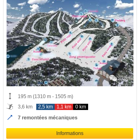
195 m
(
1310 m
-
1505 m
)
3,6 km
2,5 km
1,1 km
0 km
7 remontées mécaniques
Informations