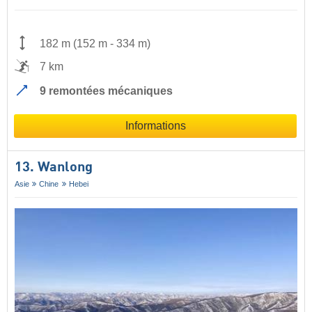
182 m
(
152 m
-
334 m
)
7 km
9 remontées mécaniques
Informations
13. Wanlong
Asie
Chine
Hebei