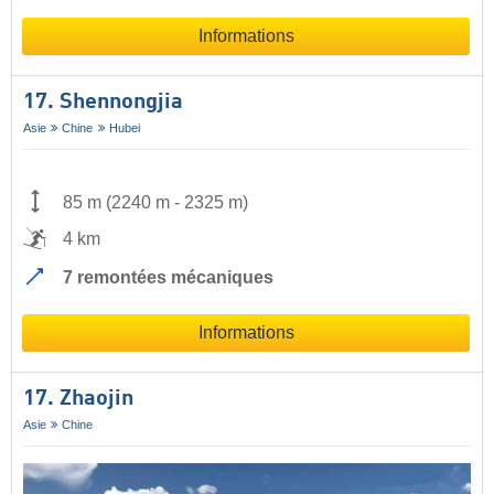
Informations
17. Shennongjia
Asie
Chine
Hubei
85 m
(
2240 m
-
2325 m
)
4 km
7 remontées mécaniques
Informations
17. Zhaojin
Asie
Chine