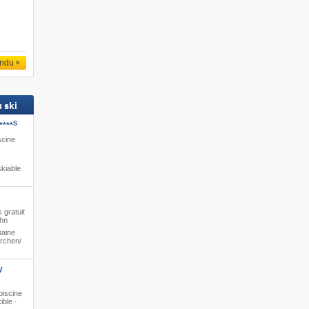
endu
 ski
S
****
scine
kiable
 gratuit
ahn
maine
rchen/​
y
piscine
ible ·