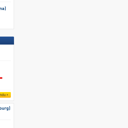
na)
endu
burg)