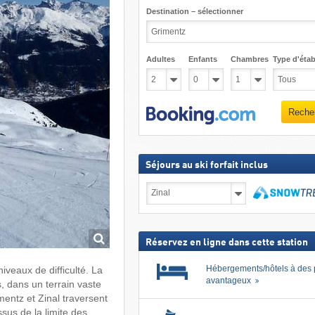
Destination – sélectionner
Adultes
Enfants
Chambres
Type d'étab
Reche
Séjours au ski forfait inclus
Séjours
au
ski
Recher
forfait
inclus
Réservez en ligne dans cette station
Hébergements/hôtels à des 
veaux de difficulté. La
avantageux
, dans un terrain vaste
mentz et Zinal traversent
sus de la limite des