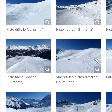
Piste difficile Col (Zinal)
Piste Tsarva (Grimentz)
Pist
Piste facile Chache
Vue sur les pistes difficiles
Lar
(Grimentz)
Col et Face…