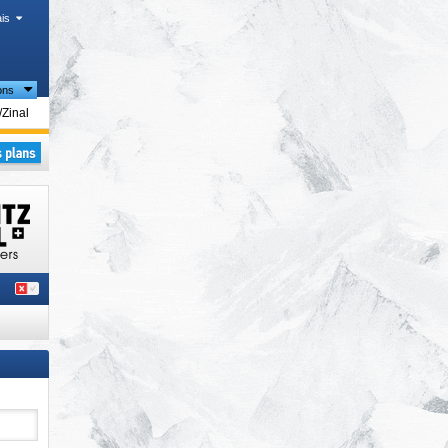
is
ons
ristiques
​Zinal
s
,