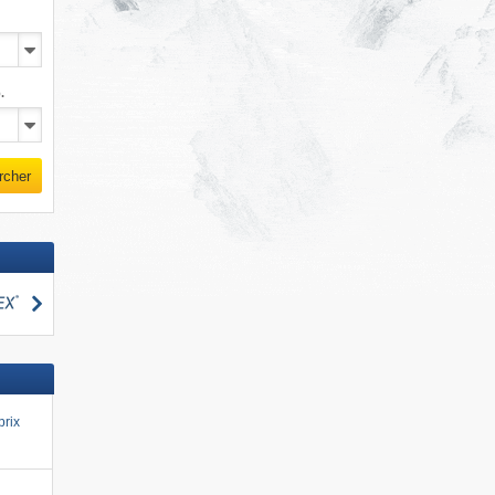
.
rcher
Rechercher
cher
prix