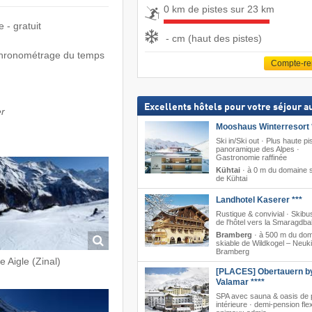
0 km de pistes sur 23 km
 - gratuit
- cm (haut des pistes)
 chronométrage du temps
Compte-r
Excellents hôtels pour votre séjour au
er
Mooshaus Winterresort 
Ski in/Ski out · Plus haute pi
panoramique des Alpes ·
Gastronomie raffinée
Kühtai
·
à 0 m du domaine s
de Kühtai
Landhotel Kaserer ***
Rustique & convivial · Skibus
de l'hôtel vers la Smaragdb
Bramberg
·
à 500 m du do
skiable de Wildkogel – Neuki
Bramberg
e Aigle (Zinal)
[PLACES] Obertauern b
Valamar ****
SPA avec sauna & oasis de 
intérieure · demi-pension flex