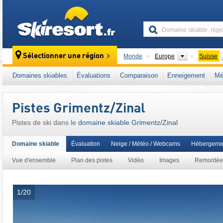
skiresort
Continents
Sélectionner une région
Monde
Europe
Suisse
Ce domaine skiable se situe aussi dans :
Al
Domaines skiables
Évaluations
Comparaison
Enneigement
Mé
Europe de l'Ouest
,
Europe centrale
Pistes Grimentz/​Zinal
Pistes de ski dans le
domaine skiable Grimentz/​Zinal
Domaine skiable
Évaluation
Neige / Météo / Webcams
Hébergeme
Vue d'ensemble
Plan des pistes
Vidéo
Images
Remontée
1/20