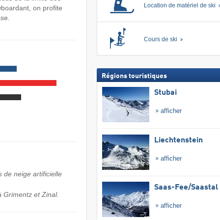
Location de matériel de ski
wboardant, on profite
se.
Cours de ski
Régions touristiques
Stubai
afficher
Liechtenstein
afficher
de neige artificielle
Saas-Fee/​Saastal
 Grimentz et Zinal.
afficher