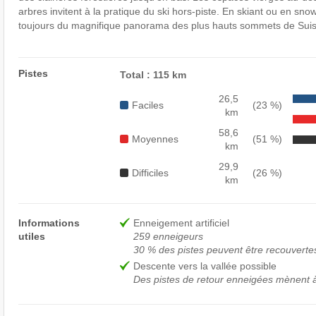
arbres invitent à la pratique du ski hors-piste. En skiant ou en sno
toujours du magnifique panorama des plus hauts sommets de Suis
Pistes
Total : 115 km
26,5
Faciles
(23 %)
km
58,6
Moyennes
(51 %)
km
29,9
Difficiles
(26 %)
km
Informations
Enneigement artificiel
utiles
259 enneigeurs
30 % des pistes peuvent être recouvertes 
Descente vers la vallée possible
Des pistes de retour enneigées mènent à