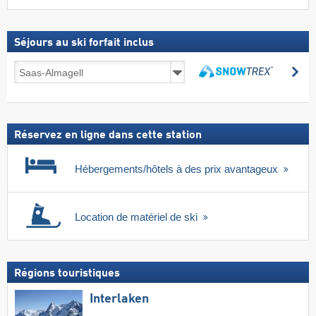
Séjours au ski forfait inclus
Séjours
Re
au
Rechercher
ski
forfait
inclus
Réservez en ligne dans cette station
Hébergements/hôtels à des prix avantageux
Location de matériel de ski
Régions touristiques
Interlaken