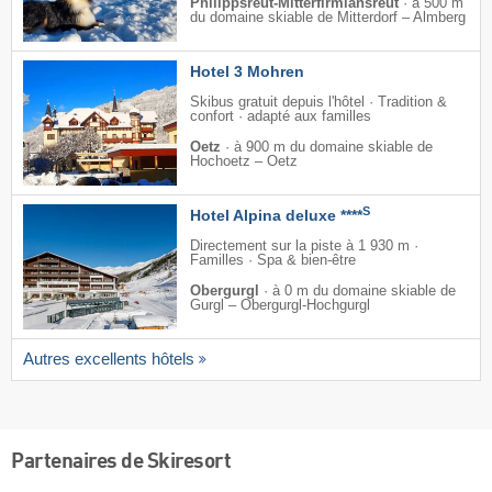
Philippsreut-Mitterfirmiansreut
·
à 500 m
du domaine skiable de Mitterdorf – Almberg
Hotel 3 Mohren
Skibus gratuit depuis l'hôtel · Tradition &
confort · adapté aux familles
Oetz
·
à 900 m du domaine skiable de
Hochoetz – Oetz
S
Hotel Alpina deluxe ****
Directement sur la piste à 1 930 m ·
Familles · Spa & bien-être
Obergurgl
·
à 0 m du domaine skiable de
Gurgl – Obergurgl-Hochgurgl
Autres excellents hôtels
Partenaires de Skiresort