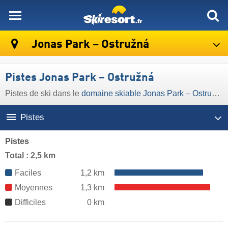
skiresort
Jonas Park – Ostružná
Pistes Jonas Park – Ostružná
Pistes de ski dans le
domaine skiable Jonas Park – Ostružná
Pistes
Pistes
Total : 2,5 km
Faciles
1,2 km
Moyennes
1,3 km
Difficiles
0 km