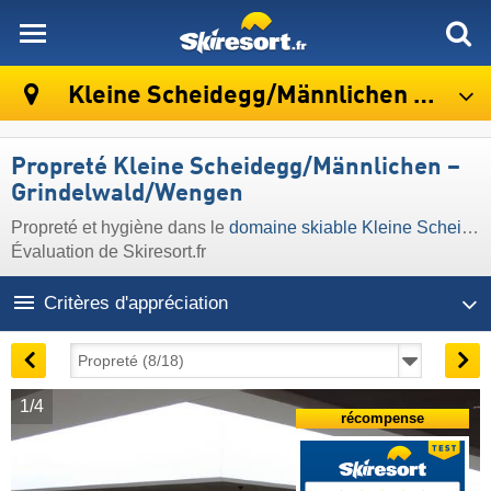
skiresort
Kleine Scheidegg/​Männlichen – Grindelwald/​Wengen
Propreté Kleine Scheidegg/​Männlichen –
Grindelwald/​Wengen
Propreté et hygiène dans le
domaine skiable Kleine Scheidegg/​Männlichen – Grindelwald/​Wengen
Évaluation de Skiresort.fr
Critères d'appréciation
1/4
récompense