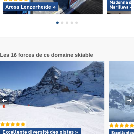
Madonna di C
Arosa Lenzerheide »
Marilleva »
Les 16 forces de ce domaine skiable
Excellente
diversité des pistes »
Excellentes