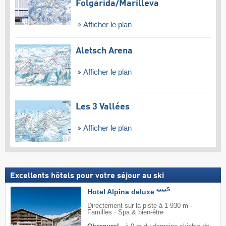
Folgàrida/​Marilleva
Afficher le plan
Aletsch Arena
Afficher le plan
Les 3 Vallées
Afficher le plan
Excellents hôtels pour votre séjour au ski
S
Hotel Alpina deluxe ****
Directement sur la piste à 1 930 m ·
Familles · Spa & bien-être