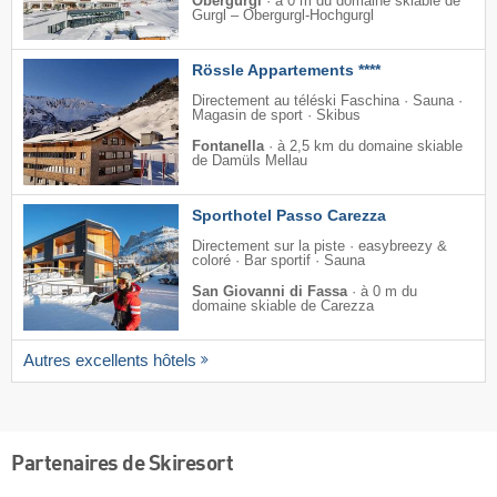
Obergurgl
·
à 0 m du domaine skiable de
Gurgl – Obergurgl-Hochgurgl
Rössle Appartements ****
Directement au téléski Faschina · Sauna ·
Magasin de sport · Skibus
Fontanella
·
à 2,5 km du domaine skiable
de Damüls Mellau
Sporthotel Passo Carezza
Directement sur la piste · easybreezy &
coloré · Bar sportif · Sauna
San Giovanni di Fassa
·
à 0 m du
domaine skiable de Carezza
Autres excellents hôtels
Partenaires de Skiresort