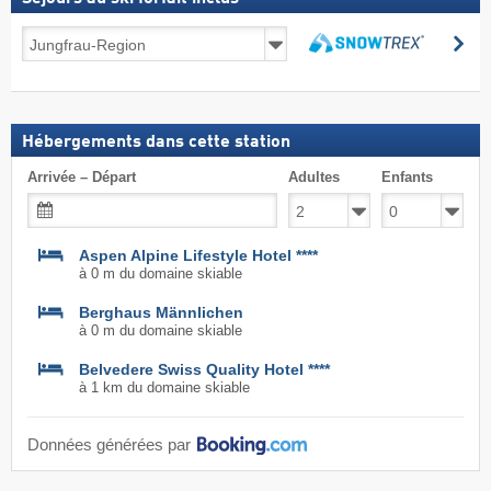
Séjours
Re
au
Rechercher
ski
forfait
inclus
Hébergements dans cette station
Arrivée – Départ
Adultes
Enfants
Aspen Alpine Lifestyle Hotel ****
à 0 m du domaine skiable
Berghaus Männlichen
à 0 m du domaine skiable
Belvedere Swiss Quality Hotel ****
à 1 km du domaine skiable
Données générées par