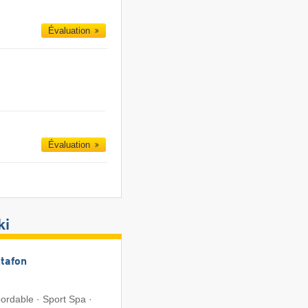
Évaluation
Évaluation
ki
tafon
ordable · Sport Spa ·