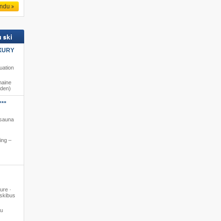
endu
 ski
XURY
tuation
maine
öden)
***
 sauna
ing –
ure ·
 skibus
du