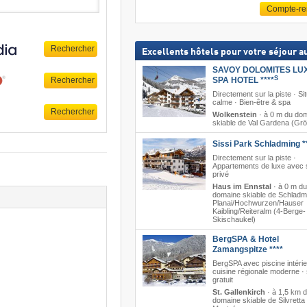
Compte-r
Excellents hôtels pour votre séjour au
SAVOY DOLOMITES LU
S
SPA HOTEL ****
Directement sur la piste · Si
calme · Bien-être & spa
Wolkenstein
·
à 0 m du do
skiable de Val Gardena (Gr
Sissi Park Schladming *
Directement sur la piste ·
Appartements de luxe avec
privé
Haus im Ennstal
·
à 0 m du
domaine skiable de Schladm
Planai/​Hochwurzen/​Hauser
Kaibling/​Reiteralm (4-Berge-
Skischaukel)
BergSPA & Hotel
Zamangspitze ****
BergSPA avec piscine intérie
cuisine régionale moderne ·
gratuit
St. Gallenkirch
·
à 1,5 km 
domaine skiable de Silvretta