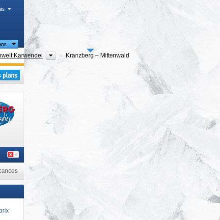
is
ons
touristiques
Régions touristiques
nwelt Karwendel
Kranzberg – Mittenwald
cances
prix