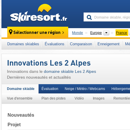
skiresort
Continents
Sélectionner une région
Monde
Europe
France
Ce domaine skiable se situe aussi dans :
Va
Domaines skiables
Évaluations
Comparaison
Enneigement
Mé
Rhône-Alpes
,
Midi
,
Alpes françaises
,
Alpes
Innovations Les 2 Alpes
Innovations dans le
domaine skiable Les 2 Alpes
Dernières nouveautés et actualités
Domaine skiable
Évaluation
Neige / Météo / Webcams
Hébergeme
Vue d'ensemble
Plan des pistes
Vidéo
Images
Remontée
Nouveautés
Projet