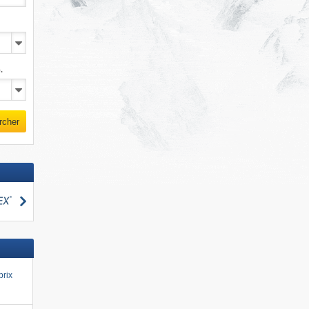
.
rcher
Rechercher
cher
prix