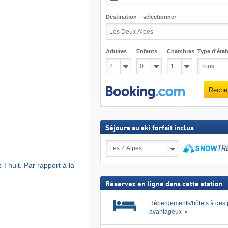
Destination – sélectionner
Adultes
Enfants
Chambres
Type d'étab
Reche
Séjours au ski forfait inclus
Séjours
au
ski
Recher
 Thuit. Par rapport à la
forfait
inclus
Réservez en ligne dans cette station
Hébergements/hôtels à des 
avantageux