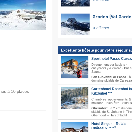
Gröden (Val Garde
afficher
Excellents hôtels pour votre séjour au
Sporthotel Passo Carez
Directement sur la piste ·
easybreezy & coloré · Bar sp
Sauna
San Giovanni di Fassa
·
à
domaine skiable de Carezza
Gartenhotel Rosenhof b
nes à 10 places
Kitzbühel ***
Chambres, appartements &
maisons · Bien-être · Skibus 
Oberndorf
·
à 2 km du dom
skiable de St. Johann in Tirol/
Oberndorf – Harschbichl
Hotel Singer – Relais
S
Châteaux ****