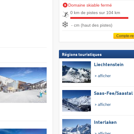
Domaine skiable fermé
0 km de pistes sur 104 km
- cm (haut des pistes)
Compte-r
Régions touristiques
Liechtenstein
afficher
Saas-Fee/​Saastal
afficher
Interlaken
afficher