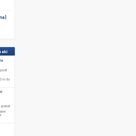
na)
 ski
za
ortif ·
 0 m du
ei
gratuit
aine
​