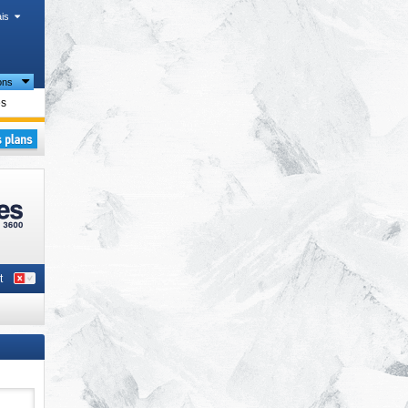
is
ons
ent
es
t