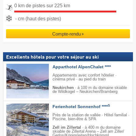
0 km de pistes sur 225 km
- cm (haut des pistes)
Compte-rendu
Excellents hôtels pour votre séjour au ski
Apparthotel AlpenChalet ****
Appartements avec confort hôtelier ·
cinéma privé · au pied du train
Neukirchen
·
à 100 m du domaine skiable
de Wildkogel – Neukirchen/​Bramberg
S
Ferienhotel Sonnenhof ****
Près de la station de vallée · Hôtel familial ·
Piscine, bien-être & SPA
Zell im Zillertal
·
à 400 m du domaine
skiable de Zillertal Arena – Zell am Ziller/​
Gerlos/​Königsleiten/​Hochkrimml