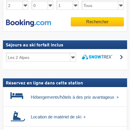
Rechercher
Séjours au ski forfait inclus
Séjours
Re
au
Rechercher
ski
forfait
inclus
Réservez en ligne dans cette station
Hébergements/hôtels à des prix avantageux
Location de matériel de ski