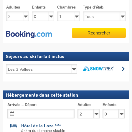
Adultes
Enfants
Chambres
Type d'étab.
Rechercher
Séjours au ski forfait inclus
Séjours
Re
au
Rechercher
ski
forfait
inclus
Hébergements dans cette station
Arrivée – Départ
Adultes
Enfants
Hôtel de la Loze ****
à 0 m du domaine skiable