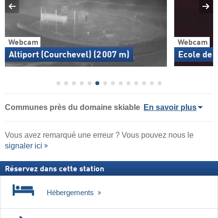
Webcam
Webcam
Altiport (Courchevel) (2 007 m)
Ecole de 
Communes près du domaine skiable
En savoir plus
Vous avez remarqué une erreur ? Vous pouvez nous le
signaler ici
Réservez dans cette station
Hébergements