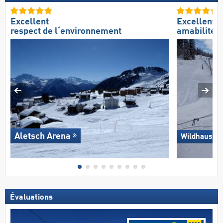
Excellent
Excellente
respect de l‘environnement
amabilité 
Aletsch Arena
Wildhaus – 
Évaluations