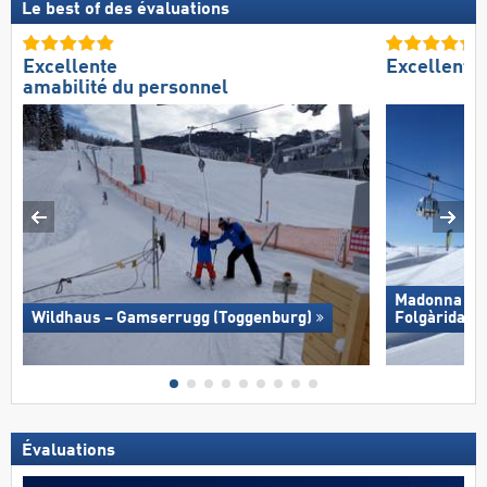
Le best of des évaluations
Excellente
Excellent 
amabilité du personnel
Madonna di C
Wildhaus – Gamserrugg (Toggenburg)
Folgàrida/​M
Évaluations