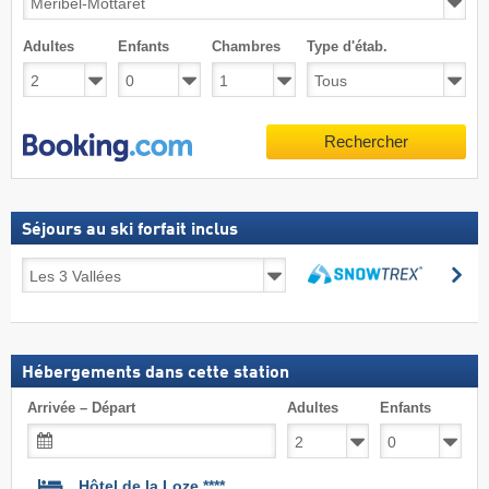
Adultes
Enfants
Chambres
Type d'étab.
Rechercher
Séjours au ski forfait inclus
Séjours
Re
au
Rechercher
ski
forfait
inclus
Hébergements dans cette station
Arrivée – Départ
Adultes
Enfants
Hôtel de la Loze ****