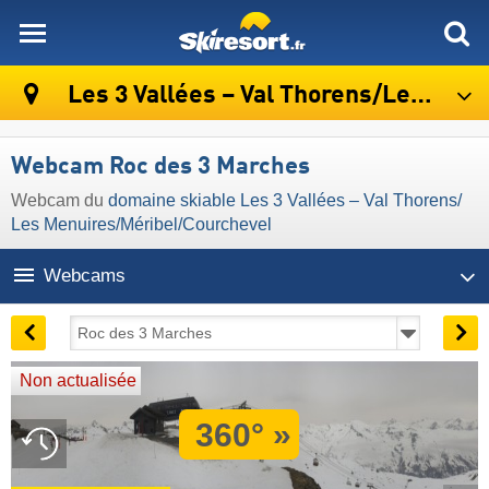
skiresort
Les 3 Vallées – Val Thorens/​Les Menuires/​Méribel/​Courchevel
Webcam Roc des 3 Marches
Webcam du
domaine skiable Les 3 Vallées – Val Thorens/​
Les Menuires/​Méribel/​Courchevel
Webcams
Non actualisée
360° »